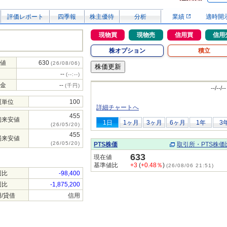
評価レポート
四季報
株主優待
分析
業績
適時開
現物買
現物売
信用買
信用
株オプション
積立
値
630
(26/08/06)
--
(--:--)
金
--
(千円)
--/--/--
買単位
100
詳細チャートへ
455
初来安値
1日
1ヶ月
3ヶ月
6ヶ月
1年
3
(26/05/20)
455
場来安値
(26/05/20)
PTS株価
取引所・PTS株価
633
現在値
基準値比
+3
(
+0.48％
)
(26/08/06 21:51)
週比
-98,400
週比
-1,875,200
/貸借
信用