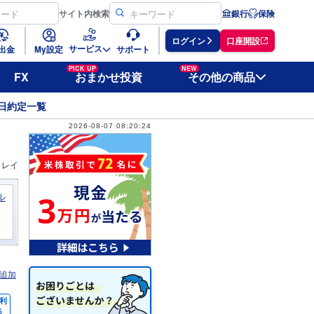
サイト
内検索
銀行
保険
ログイン
口座開設
サービス
出金
My設定
サポート
PICK UP
NEW
FX
おまかせ投資
その他の商品
日約定一覧
2026-08-07 08:20:24
ィレイ
ル
追加
利
％