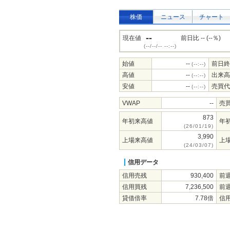
株価
ニュース
チャート
--
現在値
前日比 -- (--％)
(--/--/-- --:--)
始値
--
前日終
(--:--)
高値
--
出来高
(--:--)
安値
--
売買代
(--:--)
VWAP
--
売
873
年初来高値
年
(26/01/19)
3,990
上場来高値
上
(24/03/07)
信用データ
信用売残
930,400
前
信用買残
7,236,500
前
貸借倍率
7.78倍
信用