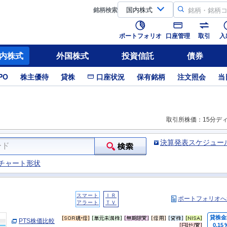
銘柄
検索
ポートフォリオ
口座管理
取引
入
内株式
外国株式
投資信託
債券
PO
株主優待
貸株
口座状況
保有銘柄
注文照会
当
取引所株価：15分デ
決算発表スケジュー
チャート形状
スマート
ＩＲ
ポートフォリオへ
アラート
ＴＶ
貸株金
PTS株価比較
0.15