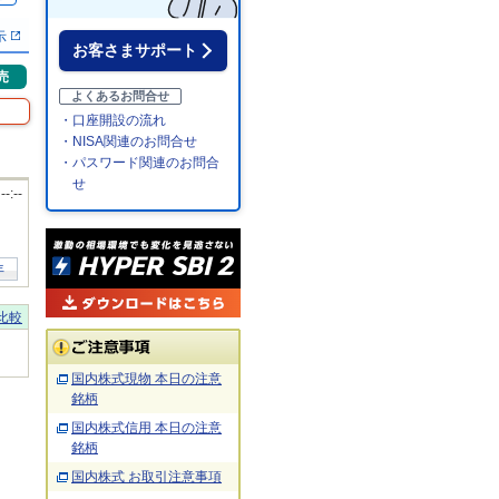
示
お客さまサポート
売
よくあるお問合せ
・口座開設の流れ
・NISA関連のお問合せ
・パスワード関連のお問合
せ
 --:--
年
比較
国内株式現物 本日の注意
銘柄
国内株式信用 本日の注意
銘柄
国内株式 お取引注意事項