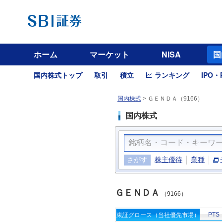
ホーム
マーケット
NISA
国
国内株式トップ
取引
積立
ランキング
IPO・
国内株式
>
ＧＥＮＤＡ（9166）
国内株式
さがす
株主優待
業種
ＧＥＮＤＡ
（9166）
PTS
東証グロース（当社優先市場）