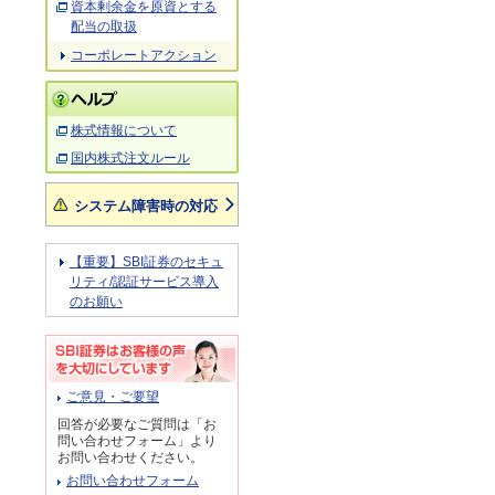
資本剰余金を原資とする
配当の取扱
コーポレートアクション
株式情報について
国内株式注文ルール
システム障害時の対応
【重要】SBI証券のセキュ
リティ/認証サービス導入
のお願い
ご意見・ご要望
回答が必要なご質問は「お
問い合わせフォーム」より
お問い合わせください。
お問い合わせフォーム