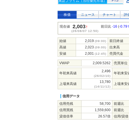
PTS
東証プライム（当社優先市場）
株価
ニュース
チャート
評
2,003
↑
現在値
前日比
-16
(
-0.79
(26/08/07 12:50)
始値
2,019
前日終値
(09:00)
高値
2,023
出来高
(09:00)
安値
2,001
売買代金
(12:45)
VWAP
2,009.5262
売買単位
2,496
年初来高値
年初来安
(26/02/10)
13,780
上場来高値
上場来安
(14/11/12)
信用データ
信用売残
58,700
前週比
信用買残
1,559,600
前週比
貸借倍率
26.57倍
信用/貸借