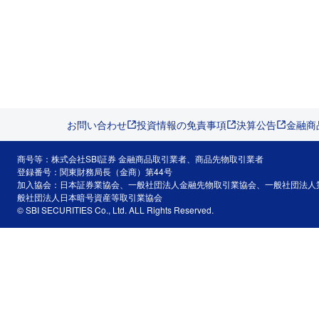
お問い合わせ
投資情報の免責事項
決算公告
金融商
商号等：株式会社SBI証券 金融商品取引業者、商品先物取引業者
登録番号：関東財務局長（金商）第44号
加入協会：日本証券業協会、一般社団法人金融先物取引業協会、一般社団法人
般社団法人日本暗号資産等取引業協会
© SBI SECURITIES Co., Ltd. ALL Rights Reserved.