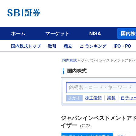
ホーム
マーケット
NISA
国内株
国内株式トップ
取引
積立
ランキング
IPO・PO
国内株式
>
ジャパンインベストメントアドバイ
国内株式
さがす
株主優待
業種
チャ
ジャパンインベストメントア
イザー
（7172）