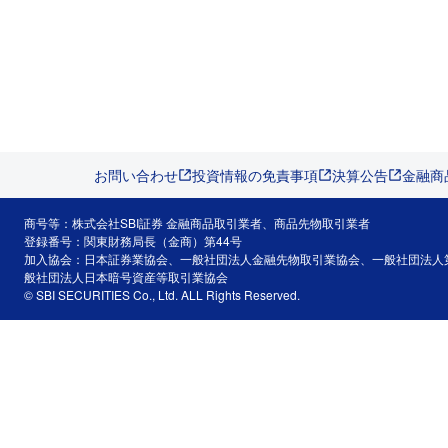
お問い合わせ
投資情報の免責事項
決算公告
金融商
商号等：株式会社SBI証券 金融商品取引業者、商品先物取引業者
登録番号：関東財務局長（金商）第44号
加入協会：日本証券業協会、一般社団法人金融先物取引業協会、一般社団法人
般社団法人日本暗号資産等取引業協会
© SBI SECURITIES Co., Ltd. ALL Rights Reserved.