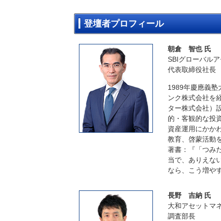
登壇者プロフィール
朝倉 智也 氏
SBIグローバル
代表取締役社長
1989年慶應義
ンク株式会社を経
ター株式会社）設
的・客観的な投
資産運用にかか
教育、啓蒙活動
著書：『「つみた
当で、ありえない
なら、こう増や
長野 吉納 氏
大和アセットマ
調査部長