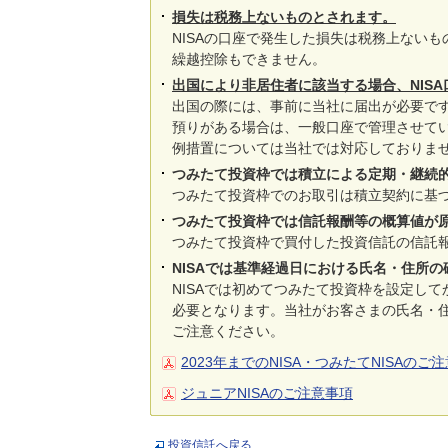
損失は税務上ないものとされます。
NISAの口座で発生した損失は税務上ない
繰越控除もできません。
出国により非居住者に該当する場合、NIS
出国の際には、事前に当社に届出が必要です
預りがある場合は、一般口座で管理させてい
例措置については当社では対応しておりま
つみたて投資枠では積立による定期・継続
つみたて投資枠でのお取引は積立契約に基
つみたて投資枠では信託報酬等の概算値が
つみたて投資枠で買付した投資信託の信託
NISAでは基準経過日における氏名・住所
NISAでは初めてつみたて投資枠を設定し
必要となります。当社がお客さまの氏名・
ご注意ください。
2023年までのNISA・つみたてNISAのご
ジュニアNISAのご注意事項
投資信託へ戻る