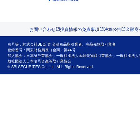
お問い合わせ
投資情報の免責事項
決算公告
金融商
商号等：株式会社SBI証券 金融商品取引業者、商品先物取引業者
登録番号：関東財務局長（金商）第44号
加入協会：日本証券業協会、一般社団法人金融先物取引業協会、一般社団法人
般社団法人日本暗号資産等取引業協会
© SBI SECURITIES Co., Ltd. ALL Rights Reserved.