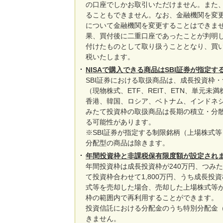
の口座でしかお取引いただけません。また、
ることもできません。なお、金融機関を変
について金融機関を変更することはできませ
果、買付後に二重口座であったことが判明し
付けたものとして取り扱うこととなり、買
税いたします。
NISAで購入できる商品はSBI証券が指定
SBI証券における取扱商品は、成長投資枠
（現物株式、ETF、REIT、ETN、単元
香港、韓国、ロシア、ベトナム、インドネシア
みたて投資枠の取扱商品は長期の積立・分
る可能性があります。
※SBI証券が指定する制限銘柄（上場株式
分配型の商品は除きます。
年間投資枠と非課税保有限度額が設定され
年間投資枠は成長投資枠が240万円、つみ
て投資枠合わせて1,800万円、うち成長投資
式等を売却した場合、売却した上場株式等
枠の範囲内で再利用することができます。
投資信託における分配金のうち特別分配金（
きません。