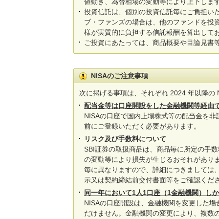
値動き、為替相場の変動等により上下しま
投資信託は、個別の投資信託毎にご負担い
ブ・ファンズの場合は、他のファンドを投
様が実質的に負担する信託報酬を算出して
ご投資にあたっては、商品概要や目論見書
NISAのご注意事項
次に掲げる事項は、それぞれ 2024 年以降
配当金等は口座開設をした金融機関等経由
NISAの口座で国内上場株式等の配当金を
前にご登録いただく必要があります。
リスク及び手数料について
SBI証券の取扱商品は、商品毎に所定の手
の変動等により損失が生じるおそれがあり
毎に異なりますので、詳細につきましては、S
示又は契約締結前交付書面等をご確認くだ
同一年において1人1口座（1金融機関）し
NISAの口座開設は、金融機関を変更した
だけません。金融機関の変更により、複数の