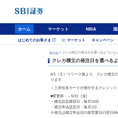
ホーム
マーケット
NISA
国
はじめてのお客さま
マーケット
キャンペーン
ホーム
> クレカ積立の発注日を選べるようにな
クレカ積立の発注日を選べる
6/1（土）リリース後より、クレカ積立
ります。
～三井住友カードが発行するクレジット
■変更前：～5/31（金)
・積立設定締切日：毎月10日
・積立申込設定日：毎月1日
※発注は積立申込日の前営業日の翌日AM0