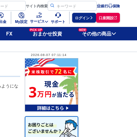
サイト
内検索
銀行
保険
ログイン
口座開設
サービス
出金
My設定
サポート
PICK UP
NEW
FX
おまかせ投資
その他の商品
2026-08-07 07:11:14
るようにな