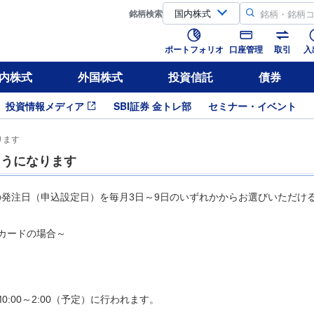
銘柄
検索
ポートフォリオ
口座管理
取引
入
内株式
外国株式
投資信託
債券
投資情報メディア
SBI証券 金トレ部
セミナー・イベント
ります
ようになります
の発注日（申込設定日）を毎月3日～9日のいずれかからお選びいただけ
カードの場合～
:00～2:00（予定）に行われます。