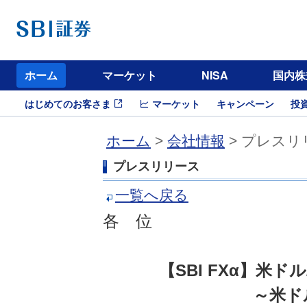
ホーム
マーケット
NISA
国内株
はじめてのお客さま
マーケット
キャンペーン
投
ホーム
>
会社情報
> プレスリ
プレスリリース
一覧へ戻る
各 位
【SBI FXα】米
～米ドル