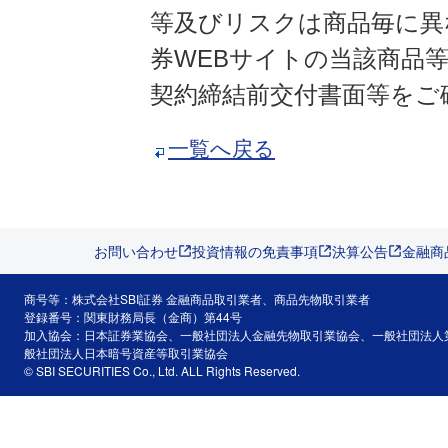
等及びリスクは商品毎に異
券WEBサイトの当該商品
契約締結前交付書面等をご
一覧へ戻る
お問い合わせ
投資情報の免責事項
決算公告
金融商
商号等：株式会社SBI証券 金融商品取引業者、商品先物取引業者
登録番号：関東財務局長（金商）第44号
加入協会：日本証券業協会、一般社団法人金融先物取引業協会、一般社団法人
般社団法人日本暗号資産等取引業協会
© SBI SECURITIES Co., Ltd. ALL Rights Reserved.