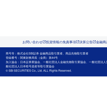
お問い合わせ
投資情報の免責事項
決算公告
金融商
商号等：株式会社SBI証券 金融商品取引業者、商品先物取引業者
登録番号：関東財務局長（金商）第44号
加入協会：日本証券業協会、一般社団法人金融先物取引業協会、一般社団法人
般社団法人日本暗号資産等取引業協会
© SBI SECURITIES Co., Ltd. ALL Rights Reserved.