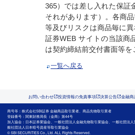
365）では差し入れた保
それがあります）。各商品
等及びリスクは商品毎に異
証券WEB サイトの当該
は契約締結前交付書面等を
一覧へ戻る
お問い合わせ
投資情報の免責事項
決算公告
金融商
商号等：株式会社SBI証券 金融商品取引業者、商品先物取引業者
登録番号：関東財務局長（金商）第44号
加入協会：日本証券業協会、一般社団法人金融先物取引業協会、一般社団法人
般社団法人日本暗号資産等取引業協会
© SBI SECURITIES Co., Ltd. ALL Rights Reserved.