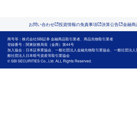
お問い合わせ
投資情報の免責事項
決算公告
金融商
商号等：株式会社SBI証券 金融商品取引業者、商品先物取引業者
登録番号：関東財務局長（金商）第44号
加入協会：日本証券業協会、一般社団法人金融先物取引業協会、一般社団法人
般社団法人日本暗号資産等取引業協会
© SBI SECURITIES Co., Ltd. ALL Rights Reserved.