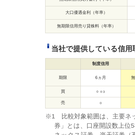
大口優遇金利（年率）
無期限信用売り貸株料（年率）
当社で提供している信用
制度信用
期限
6ヵ月
買
○
※3
売
○
※1 比較対象範囲は、主要ネ
券」とは、口座開設数上位5
ネックス証券、楽天証券（五