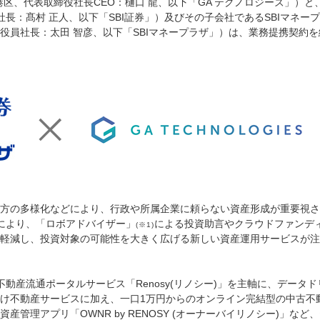
：東京都港区、代表取締役社長CEO：樋口 龍、以下「GA テクノロジーズ」）
社長：髙村 正人、以下「SBI証券」）及びその子会社であるSBIマネー
役員社長：太田 智彦、以下「SBIマネープラザ」）は、業務提携契約
方の多様化などにより、行政や所属企業に頼らない資産形成が重要視さ
化により、「ロボアドバイザー」
による投資助言やクラウドファンデ
(※1)
軽減し、投資対象の可能性を大きく広げる新しい資産運用サービスが注
不動産流通ポータルサービス「Renosy(リノシー)」を主軸に、データ
け不動産サービスに加え、一口1万円からのオンライン完結型の中古不
管理アプリ「OWNR by RENOSY (オーナーバイリノシー)」など