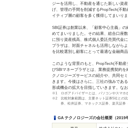
ジーを活用し、不動産を通じた新しい資産
げ、管理の手間を削減するPropTech(
イティブ層の顧客を多く獲得してまいりま
SBI証券は創業以来、「顧客中心主義」
めてまいりました。その結果、総合口座数
に預り資産残高、株式個人委託売買代金にお
プラザは、対面チャネルも活用しながらよ
を比較選別し顧客にとって最適な金融商品
このような背景のもと、PropTech(不動
びSBIマネープラザとは、業務提携契約を
クノロジーズサービスの紹介や、共同セミ
きます。今後はさらに、三社の強みである
形成機会の拡大を目指していきます。なお
※1 ロボアドバイザーとは、パソコンやスマホ
※2 比較対象範囲は、主要ネット証券5社との比
券、松井証券、マネックス証券、楽天証券（五
GA テクノロジーズの会社概要（2019