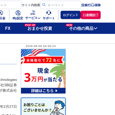
サイト
内検索
銀行
保険
ログイン
口座開設
サービス
出金
My設定
サポート
PICK UP
NEW
FX
おまかせ投資
その他の商品
2026-08-08 00:06:23
nologies
社SBI証券
ラザ株式会社
9年2月27日