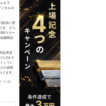
ルを下
デジタルネ
の提供に努
だき、さら
BIマネー
金融商品
BI証券及
たGA テ
トしてい
人の資産
おります。
トコム証