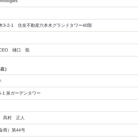
ologies
3-2-1 住友不動産六本木グランドタワー40階
CEO 樋口 龍
現在）
券
6-1 泉ガーデンタワー
 髙村 正人
金商）第44号