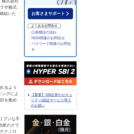
と、株式会社
プラザ株式
を締結いた
お客さまサポート
よくあるお問合せ
・口座開設の流れ
・NISA関連のお問合せ
・パスワード関連のお問合
せ
れるよう
ィングによ
【重要】SBI証券のセキュ
目を集め
リティ/認証サービス導入
のお願い
ドリブンな不
動産のクラ
、テクノロ