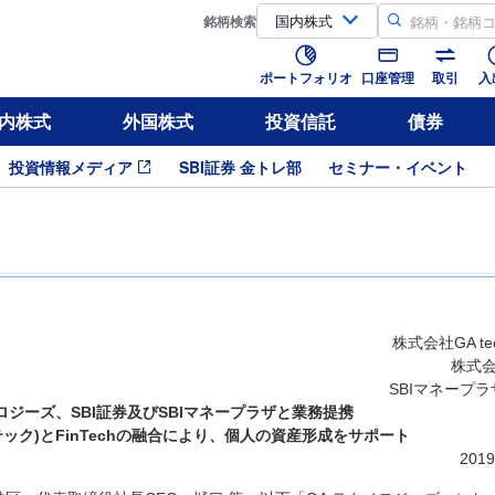
銘柄
検索
ポートフォリオ
口座管理
取引
入
内株式
外国株式
投資信託
債券
投資情報メディア
SBI証券 金トレ部
セミナー・イベント
株式会社GA tech
株式会
SBIマネープ
ノロジーズ、SBI証券及びSBIマネープラザと業務提携
動産テック)とFinTechの融合により、個人の資産形成をサポート
201