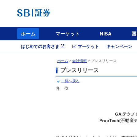
ホーム
マーケット
NISA
国
はじめてのお客さま
マーケット
キャンペーン
ホーム
>
会社情報
> プレスリリース
プレスリリース
一覧へ戻る
各 位
GA テク
PropTech(不