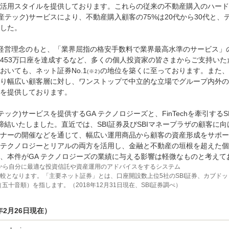
活用スタイルを提供しております。これらの従来の不動産購入のハード
不動産テック)サービスにより、不動産購入顧客の75%は20代から30代と、
した。
の経営理念のもと、「業界屈指の格安手数料で業界最高水準のサービス」
453万口座を達成するなど、多くの個人投資家の皆さまからご支持いた
いても、ネット証券No.1
の地位を築くに至っております。また、S
(※2)
り幅広い顧客層に対し、ワンストップで中立的な立場でグループ内外の
を提供しております。
産テック)サービスを提供するGA テクノロジーズと、FinTechを牽引するS
締結いたしました。直近では、SBI証券及びSBIマネープラザの顧客に向け
ナーの開催などを通じて、幅広い運用商品から顧客の資産形成をサポー
テクノロジーとリアルの両方を活用し、金融と不動産の垣根を超えた個
、本件がGA テクノロジーズの業績に与える影響は軽微なものと考えて
から自分に最適な投資信託や資産運用のアドバイスをするシステム
較となります。「主要ネット証券」とは、口座開設数上位5社のSBI証券、カブドッ
十音順）を指します。（2018年12月31日現在、SBI証券調べ）
年2月26日現在）