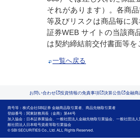
それがあります）。各商品
等及びリスクは商品毎に異
証券WEB サイトの当該
は契約締結前交付書面等を
一覧へ戻る
お問い合わせ
投資情報の免責事項
決算公告
金融商
商号等：株式会社SBI証券 金融商品取引業者、商品先物取引業者
登録番号：関東財務局長（金商）第44号
加入協会：日本証券業協会、一般社団法人金融先物取引業協会、一般社団法人
般社団法人日本暗号資産等取引業協会
© SBI SECURITIES Co., Ltd. ALL Rights Reserved.