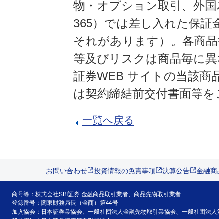
物・オプション取引、外国
365）では差し入れた保
それがあります）。各商品
等及びリスクは商品毎に異
証券WEB サイトの当該
は契約締結前交付書面等を
一覧へ戻る
お問い合わせ
投資情報の免責事項
決算公告
金融商
商号等：株式会社SBI証券 金融商品取引業者、商品先物取引業者
登録番号：関東財務局長（金商）第44号
加入協会：日本証券業協会、一般社団法人金融先物取引業協会、一般社団法人