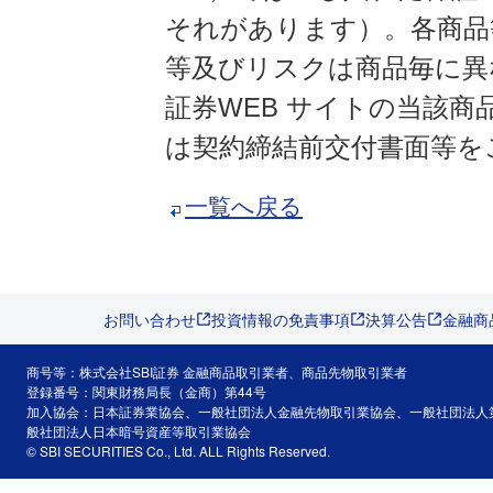
それがあります）。各商品
等及びリスクは商品毎に異
証券WEB サイトの当該
は契約締結前交付書面等を
一覧へ戻る
お問い合わせ
投資情報の免責事項
決算公告
金融商
商号等：株式会社SBI証券 金融商品取引業者、商品先物取引業者
登録番号：関東財務局長（金商）第44号
加入協会：日本証券業協会、一般社団法人金融先物取引業協会、一般社団法人
般社団法人日本暗号資産等取引業協会
© SBI SECURITIES Co., Ltd. ALL Rights Reserved.