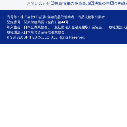
お問い合わせ
投資情報の免責事項
決算公告
金融商
商号等：株式会社SBI証券 金融商品取引業者、商品先物取引業者
登録番号：関東財務局長（金商）第44号
加入協会：日本証券業協会、一般社団法人金融先物取引業協会、一般社団法人
般社団法人日本暗号資産等取引業協会
© SBI SECURITIES Co., Ltd. ALL Rights Reserved.