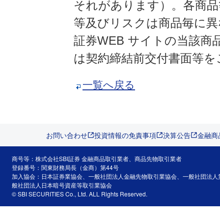
それがあります）。各商品
等及びリスクは商品毎に異
証券WEB サイトの当該
は契約締結前交付書面等を
一覧へ戻る
お問い合わせ
投資情報の免責事項
決算公告
金融商
商号等：株式会社SBI証券 金融商品取引業者、商品先物取引業者
登録番号：関東財務局長（金商）第44号
加入協会：日本証券業協会、一般社団法人金融先物取引業協会、一般社団法人
般社団法人日本暗号資産等取引業協会
© SBI SECURITIES Co., Ltd. ALL Rights Reserved.