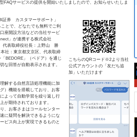
話型FAQサービスの提供を開始いたしましたので、お知らせいたしま
BI証券 カスタマーサポート」
ることで、どなたでも無料でご利
口座開設方法などの当社サービ
onnect」が連携する株式会社
文京区、代表取締役社長：上野山 勝
（本社：東京都文京区、代表取締
「BEDORE」（ベドア）を通じ
こちらのQRコード※2より当社
切な回答が自動表示されます。
公式アカウントの「友だち追
加」いただけます
理解する自然言語処理機能に加
グ）機能を搭載しており、お客
によって自動学習を繰り返し行
上が期待されております。
より、お客さまはコールセンター
速に疑問を解決できるようにな
ービス向上が実現できるものと