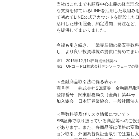
当社はこれまでも顧客中心主義の経営理念
な支持を得ているLINEを活用した取組み
て初めてLINE公式アカウントを開設したほ
活用した株価照会、約定通知、発注など、L
を提供してまいりました。
今後も引き続き、「業界屈指の格安手数料
し、より良い投資環境の提供に努めてまい
※1 2016年12月14日時点当社調べ
※2 QRコードは株式会社デンソーウェーブの
＜金融商品取引法に係る表示＞
商号等 株式会社SBI証券 金融商品取
登録番号 関東財務局長（金商）第44号
加入協会 日本証券業協会、一般社団法人
＜手数料等及びリスク情報について＞
SBI証券で取り扱っている商品等へのご
があります。また、各商品等は価格の変動
ョン取引、外国為替保証金取引では差し入