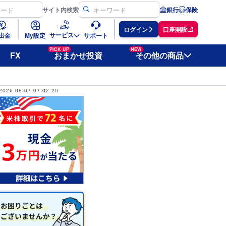
サイト
内検索
銀行
保険
ログイン
口座開設
サービス
出金
My設定
サポート
PICK UP
NEW
FX
おまかせ投資
その他の商品
2026-08-07 07:02:20