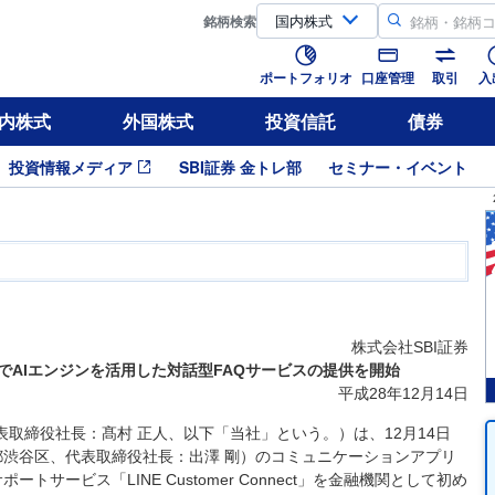
銘柄
検索
ポートフォリオ
口座管理
取引
入
内株式
外国株式
投資信託
債券
投資情報メディア
SBI証券 金トレ部
セミナー・イベント
株式会社SBI証券
トでAIエンジンを活用した対話型FAQサービスの提供を開始
平成28年12月14日
表取締役社長：髙村 正人、以下「当社」という。）は、12月14日
京都渋谷区、代表取締役社長：出澤 剛）のコミュニケーションアプリ
トサービス「LINE Customer Connect」を金融機関として初め