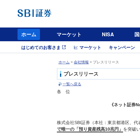
ホーム
マーケット
NISA
国
はじめてのお客さま
マーケット
キャンペーン
ホーム
>
会社情報
> プレスリリース
プレスリリース
一覧へ戻る
各 位
《ネット証券N
株式会社SBI証券（本社：東京都港区、
で唯一の「預り資産残高10兆円」
を突破