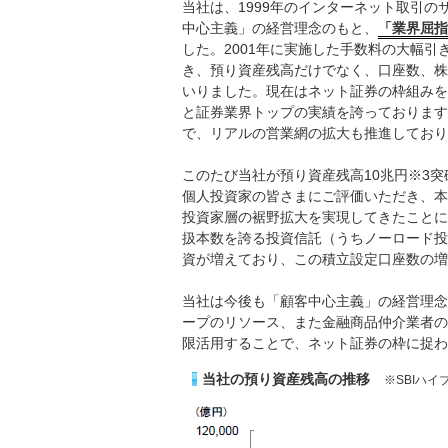
当社は、1999年のインターネット取引
中心主義」の経営理念のもと、
「業界屈指
した。2001年に実施した手数料の大幅
き、預り資産残高だけでなく、口座数、株
いりました。現在はネット証券の枠組みを超
と証券業界トップの実績を誇っております
で、リアルの営業網の拡大も推進しており
このたび当社が預り資産残高10兆円※3
個人投資家の皆さまにご評価いただき、本年
投資家層の裾野拡大を実現してきたことによ
扱本数を誇る投資信託（うちノーロード投
資が増えており、この積立設定口座数の増
当社は今後も「顧客中心主義」の経営理念
ープのリソース、また金融商品仲介業者の
限活用することで、ネット証券の枠に捉わ
当社の預り資産残高の推移
※SBIハ