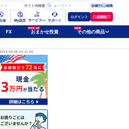
サイト
内検索
銀行
保険
ログイン
口座開設
サービス
出金
My設定
サポート
PICK UP
NEW
FX
おまかせ投資
その他の商品
2026-08-08 23:11:00