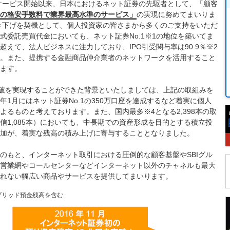
のサービス開始以来、日本におけるネット証券の先駆者として、「顧客
の格安手数料で業界最高水準のサービス」
の実現に努めてまいりま
引き下げを契機として、個人投資家の皆さまから多くのご支持をいただ
式委託売買代金においても、ネット証券No.1※1の地位を築いてま
えて、法人ビジネスに注力しており、IPO引受関与率は90.9％※2
。また、提携する金融商品仲介業者のネットワークを活用すること
ます。
突破を実現することができた背景といたしましては、上記の取組みを
1月にはネット証券No.1の350万口座を達成するなど着実に個人
るものと考えております。また、国内最多※4となる2,398本の取
信1,085本）においても、中長期での資産形成を目的とする積立投
加が、着実な残高の積み上げに寄与することとなりました。
のもと、インターネット取引における圧倒的な顧客基盤やSBIグル
営業網やコールセンターなどインターネット以外のチャネルも最大
れない幅広い商品やサービスを提供してまいります。
イブリッド預金残高を含む