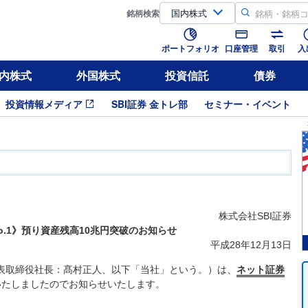
銘柄
検索
ポートフォリオ
口座管理
取引
入
内株式
外国株式
投資信託
債券
投資情報メディア
SBI証券 金トレ部
セミナー・イベント
株式会社SBI証券
o.1》預り資産残高10兆円突破のお知らせ
平成28年12月13日
代表取締役社長：髙村正人、以下「当社」という。）は、
ネット証券
いたしましたのでお知らせいたします。