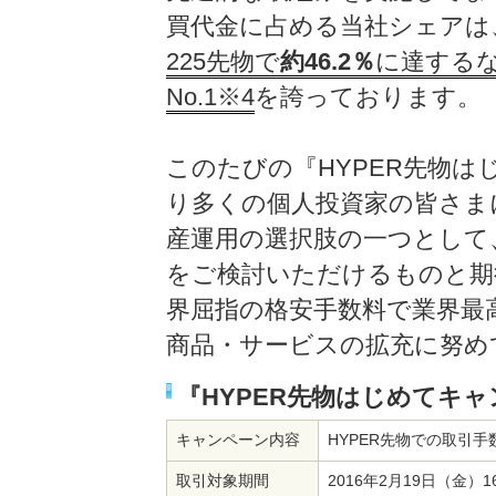
買代金に占める当社シェアは
225先物で
約46.2％
に達する
No.1※4
を誇っております。
このたびの『HYPER先物
り多くの個人投資家の皆さま
産運用の選択肢の一つとして
をご検討いただけるものと期
界屈指の格安手数料で業界最
商品・サービスの拡充に努め
『HYPER先物はじめてキ
キャンペーン内容
HYPER先物での取引手
取引対象期間
2016年2月19日（金）16