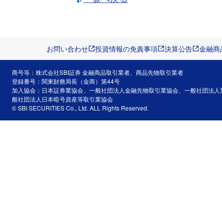
お問い合わせ
投資情報の免責事項
決算公告
金融商
商号等：株式会社SBI証券 金融商品取引業者、商品先物取引業者
登録番号：関東財務局長（金商）第44号
加入協会：日本証券業協会、一般社団法人金融先物取引業協会、一般社団法人
般社団法人日本暗号資産等取引業協会
© SBI SECURITIES Co., Ltd. ALL Rights Reserved.