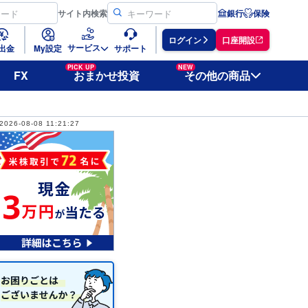
サイト
内検索
銀行
保険
ログイン
口座開設
サービス
出金
My設定
サポート
PICK UP
NEW
FX
おまかせ投資
その他の商品
2026-08-08 11:21:27