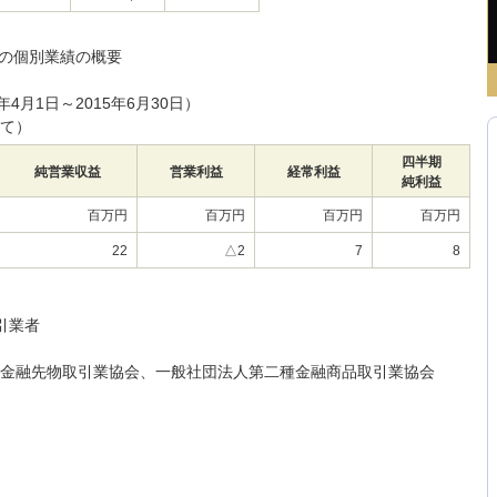
社の個別業績の概要
年4月1日～2015年6月30日）
て）
四半期
純営業収益
営業利益
経常利益
純利益
百万円
百万円
百万円
百万円
22
△2
7
8
引業者
金融先物取引業協会、一般社団法人第二種金融商品取引業協会