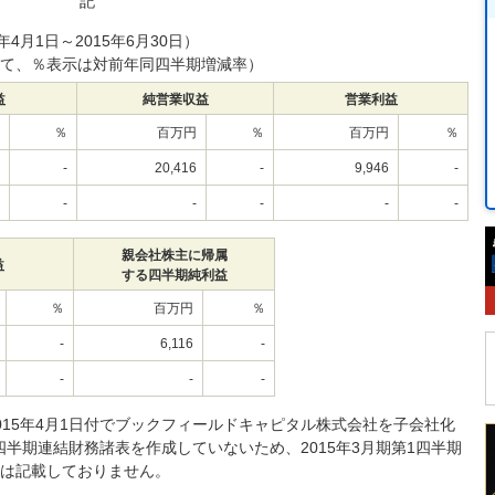
記
年4月1日～2015年6月30日）
て、％表示は対前年同四半期増減率）
益
純営業収益
営業利益
％
百万円
％
百万円
％
-
20,416
-
9,946
-
-
-
-
-
-
親会社株主に帰属
益
する四半期純利益
％
百万円
％
-
6,116
-
-
-
-
15年4月1日付でブックフィールドキャピタル株式会社を子会社化
四半期連結財務諸表を作成していないため、2015年3月期第1四半期
は記載しておりません。