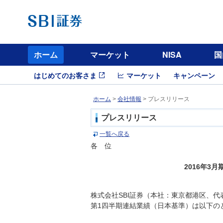
ホーム
マーケット
NISA
国
はじめてのお客さま
マーケット
キャンペーン
ホーム
>
会社情報
> プレスリリース
プレスリリース
一覧へ戻る
各 位
2016年3
株式会社SBI証券（本社：東京都港区、代
第1四半期連結業績（日本基準）は以下の