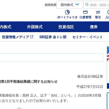
銘柄
検索
ポートフォリオ
口座管理
取引
入
内株式
外国株式
投資信託
債券
投資情報メディア
SBI証券 金トレ部
セミナー・イベント
株式会社SBI証券
月期第1四半期連結業績に関するお知らせ
平成27年7月21日
表取締役社長：髙村 正人、以下「当社」という。）の2016年3月期
とおりとなりましたのでお知らせいたします。