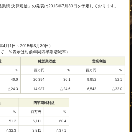
結業績 決算短信」の発表は2015年7月30日を予定しております。
年4月1日～2015年6月30日）
て、％表示は対前年同四半期増減率）
益
純営業収益
営業利益
％
百万円
％
百万円
％
40.0
20,394
36.1
9,952
52.1
△24.3
14,987
△24.6
6,543
△33.0
益
四半期純利益
％
百万円
％
51.2
6,111
60.4
△32.3
3,811
△37.1