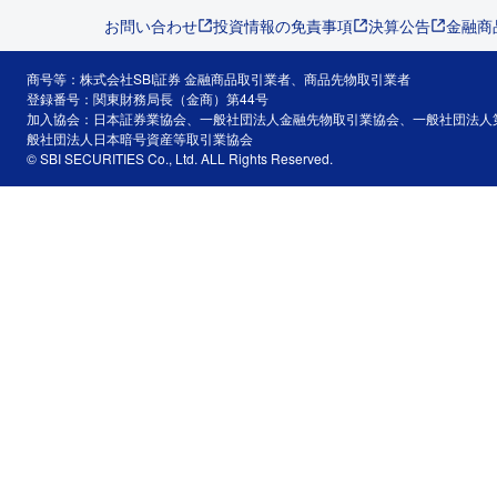
お問い合わせ
投資情報の免責事項
決算公告
金融商
商号等：株式会社SBI証券 金融商品取引業者、商品先物取引業者
登録番号：関東財務局長（金商）第44号
加入協会：日本証券業協会、一般社団法人金融先物取引業協会、一般社団法人
般社団法人日本暗号資産等取引業協会
© SBI SECURITIES Co., Ltd. ALL Rights Reserved.