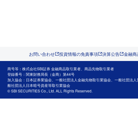
お問い合わせ
投資情報の免責事項
決算公告
金融商
商号等：株式会社SBI証券 金融商品取引業者、商品先物取引業者
登録番号：関東財務局長（金商）第44号
加入協会：日本証券業協会、一般社団法人金融先物取引業協会、一般社団法人
般社団法人日本暗号資産等取引業協会
© SBI SECURITIES Co., Ltd. ALL Rights Reserved.