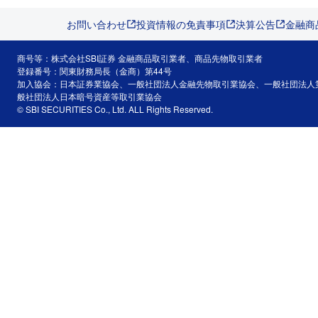
お問い合わせ
投資情報の免責事項
決算公告
金融商
商号等：株式会社SBI証券 金融商品取引業者、商品先物取引業者
登録番号：関東財務局長（金商）第44号
加入協会：日本証券業協会、一般社団法人金融先物取引業協会、一般社団法人
般社団法人日本暗号資産等取引業協会
© SBI SECURITIES Co., Ltd. ALL Rights Reserved.