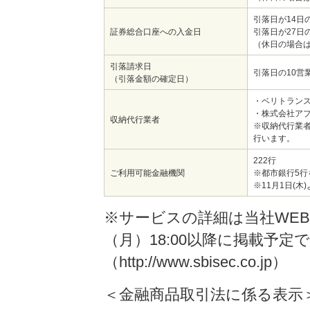
引落日が14日
証券総合口座への入金日
引落日が27日
（休日の場合
引落請求日
引落日の10営
（引落金額の確定日）
・ベリトラン
・株式会社ア
収納代行業者
※収納代行業
行います。
222行
ご利用可能金融機関
※都市銀行5
※11月1日(
※サービスの詳細は当社WEB
（月）18:00以降に掲載予定
（http://www.sbisec.co.jp）
＜金融商品取引法に係る表示