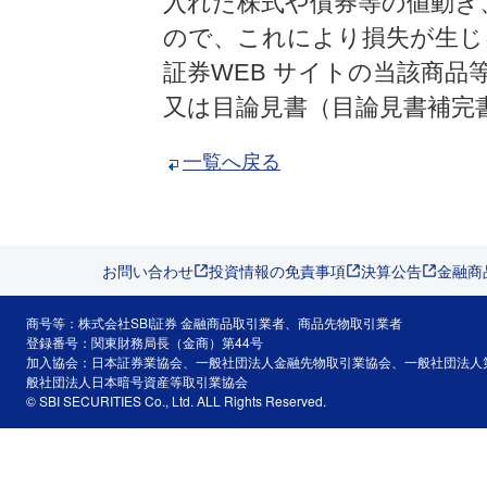
入れた株式や債券等の値動き
ので、これにより損失が生じ
証券WEB サイトの当該商
又は目論見書（目論見書補完
一覧へ戻る
お問い合わせ
投資情報の免責事項
決算公告
金融商
商号等：株式会社SBI証券 金融商品取引業者、商品先物取引業者
登録番号：関東財務局長（金商）第44号
加入協会：日本証券業協会、一般社団法人金融先物取引業協会、一般社団法人
般社団法人日本暗号資産等取引業協会
© SBI SECURITIES Co., Ltd. ALL Rights Reserved.