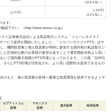
1,209円
（20.8％安い）
1,197円
1,277円
（6.3％安い）
れます。
。（http://www.sbisec.co.jp）
ンネクスト証券株式会社による私設取引システム「ジャパンネクスト
のサービス提供を開始いたしました。「ジャパンネクストPTS」はサ
し、機関投資家と個人投資家が同時に参加する国内初の私設取引シ
した圧倒的な数のお客様の参加を促すことで運営開始当初より高い
おいて国内最大規模のPTS市場となっております。この度「SOR注
、さらにPTS市場が活性化され、より高い流動性を提供できるもの
念のもと、個人投資家の皆様へ最適な投資環境を提供できるようサ
較
カブドットコム
マネックス
楽天証券
松井証券
証券
証券