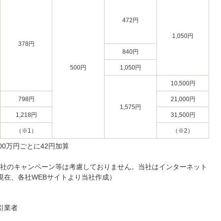
472円
1,050円
378円
840円
500円
1,050円
10,500円
798円
21,000円
1,575円
1,218円
31,500円
（※1）
（※2）
00万円ごとに42円加算
社のキャンペーン等は考慮しておりません。当社はインターネット
10現在、各社WEBサイトより当社作成）
引業者