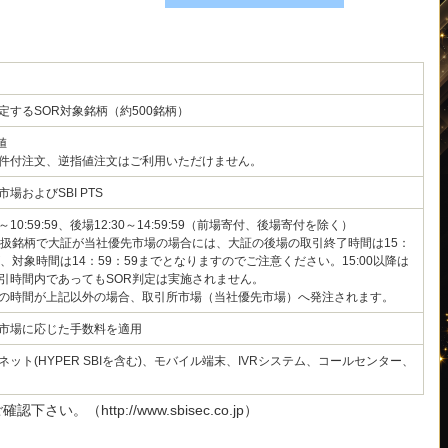
定するSOR対象銘柄（約500銘柄）
値
件付注文、逆指値注文はご利用いただけません。
場およびSBI PTS
0～10:59:59、後場12:30～14:59:59（前場寄付、後場寄付を除く）
取扱銘柄で大証が当社優先市場の場合には、大証の後場の取引終了時間は15：
が、対象時間は14：59：59までとなりますのでご注意ください。15:00以降は
引時間内であってもSOR判定は実施されません。
の時間が上記以外の場合、取引所市場（当社優先市場）へ発注されます。
市場に応じた手数料を適用
ネット(HYPER SBIを含む)、モバイル端末、IVRシステム、コールセンター、
。（http://www.sbisec.co.jp）