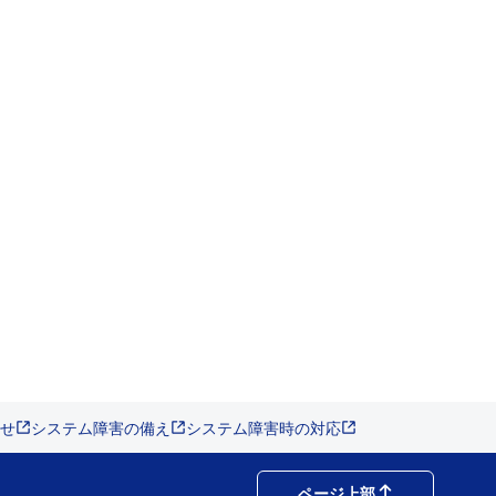
せ
システム障害の備え
システム障害時の対応
ページ上部