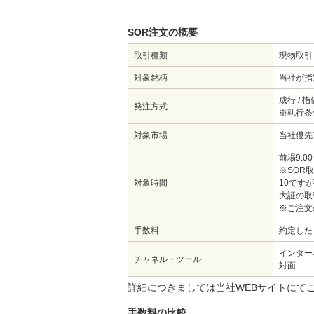
SOR注文の概要
取引種類
現物取引
対象銘柄
当社が指
成行 / 指
発注方式
※執行条
対象市場
当社優先市
前場9:0
※SOR
対象時間
10です
大証の取
※ご注文
手数料
約定した
インター
チャネル・ツール
対面
詳細につきましては当社WEBサイトにてご確認下さい
手数料の比較