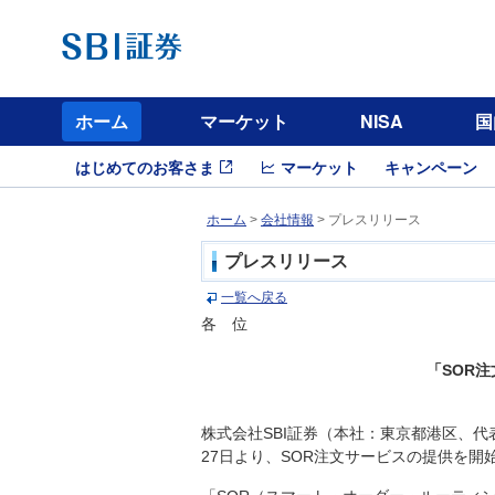
ホーム
マーケット
NISA
国
はじめてのお客さま
マーケット
キャンペーン
ホーム
>
会社情報
> プレスリリース
プレスリリース
一覧へ戻る
各 位
「SOR
株式会社SBI証券（本社：東京都港区、代
27日より、SOR注文サービスの提供を