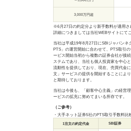
～3,000万円
3,000万円超
※6月27日の約定分より新手数料が適用さ
詳細につきましては当社WEBサイトにてご確認下さい
当社は平成19年8月27日にSBIジャパ
PTS」の運営開始に合わせて、PTS取引
ービス開始当初から複数の証券会社が接続
ステムであり、当社も個人投資家を中心と
流動性を提供しており、現在、売買代金に
文」サービスの提供を開始することにより
と期待しております。
当社は今後も、「顧客中心主義」の経営理
ービスの拡充に努めてまいる所存です。
（ご参考）
・大手ネット証券5社のPTS取引手数料比
SBI証券
1注文の約定代金