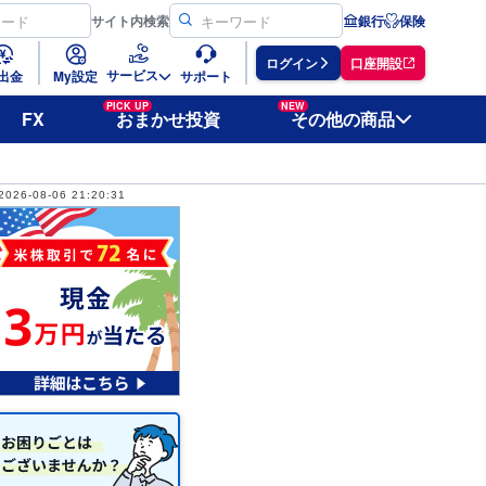
サイト
内検索
銀行
保険
ログイン
口座開設
サービス
出金
My設定
サポート
PICK UP
NEW
FX
おまかせ投資
その他の商品
2026-08-06 21:20:31