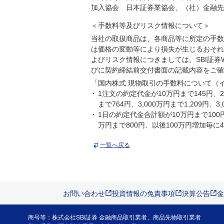
加入協会 日本証券業協会、（社）金融先
＜手数料等及びリスク情報について＞
当社の取扱商品は、各商品等に所定の手数
は価格の変動等により損失が生じるおそれ
よびリスク情報につきましては、SBI証
びに契約締結前交付書面の記載内容をご確
「国内株式 現物取引の手数料について（
1注文の約定代金が10万円まで145円、2
まで764円、3,000万円まで1,209円
1日の約定代金合計額が10万円まで100円
万円まで800円、以後100万円増加毎
一覧へ戻る
お問い合わせ
投資情報の免責事項
決算公告
金
商号等：株式会社SBI証券 金融商品取引業者、商品先物取引業者