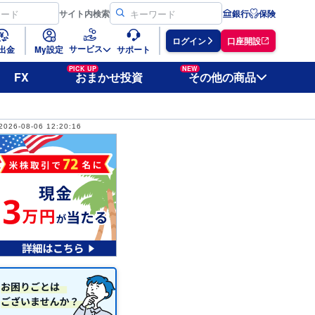
サイト
内検索
銀行
保険
ログイン
口座開設
サービス
出金
My設定
サポート
PICK UP
NEW
FX
おまかせ投資
その他の商品
2026-08-06 12:20:16