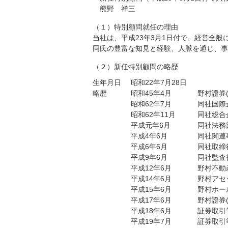
熊野 祥三
（１）特別顧問就任の理由
当社は、平成23年3月1日付で、経営全
同氏の豊富な知見と経験、人脈を通じ、事
（２）新任特別顧問の略歴
生年月日
昭和22年7月28日
略歴
昭和45年4月
野村證券
昭和62年7月
同社国際
昭和62年11月
同社総合
平成元年6月
同社法務
平成4年6月
同社関連
平成6年6月
同社取締
平成9年6月
同社監査
平成12年6月
野村不動
平成14年6月
野村アセ
平成15年6月
野村ホー
平成17年6月
野村證券
平成18年6月
証券取引
平成19年7月
証券取引