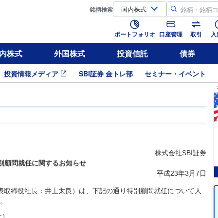
銘柄
検索
ポートフォリオ
口座管理
取引
入
内株式
外国株式
投資信託
債券
投資情報メディア
SBI証券 金トレ部
セミナー・イベント
株式会社SBI証券
別顧問就任に関するお知らせ
平成23年3月7日
代表取締役社長：井土太良）は、下記の通り特別顧問就任について人
。
社）