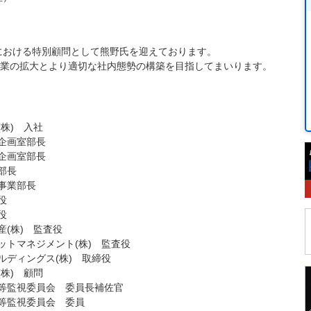
般における特別顧問として熊野氏を迎えております。
業の拡大とより適切な社内態勢の構築を目指してまいります。
(株) 入社
企画室部長
企画室部長
部長
事業部長
役
役
産(株) 監査役
ットマネジメント(株) 監査役
ルディングス(株) 取締役
(株) 顧問
等監視委員会 委員長補佐官
等監視委員会 委員