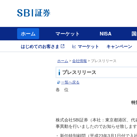
ホーム
マーケット
NISA
国
はじめてのお客さま
マーケット
キャンペーン
ホーム
>
会社情報
> プレスリリース
プレスリリース
一覧へ戻る
各 位
特
株式会社SBI証券（本社：東京都港区、
事異動を行いましたのでお知らせ致します
新任特別顧問（平成23年3月1日付で入