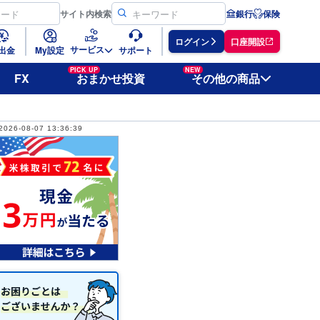
サイト
内検索
銀行
保険
ログイン
口座開設
サービス
出金
My設定
サポート
PICK UP
NEW
FX
おまかせ投資
その他の商品
2026-08-07 13:36:39