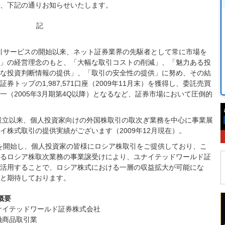
、下記の通りお知らせいたします。
記
取引サービスの開始以来、ネット証券業界の先駆者として常に市場を
」の経営理念のもと、「大幅な取引コストの削減」、「魅力ある投
な投資判断情報の提供」、「取引の安全性の提供」に努め、その結
トップの1,987,571口座（2009年11月末）を獲得し、委託売買
（2005年3月期第4Q以降）となるなど、証券市場において圧倒的
の設立以来、個人投資家向けの外国株取引の取次ぎ業務を中心に事業展
株式取引の提供実績がございます（2009年12月現在）。
務を開始し、個人投資家の皆様にロシア株取引をご提供しており、こ
るロシア株取次業務の事業譲受けにより、ユナイテッドワールド証
活用することで、ロシア株式における一層の収益拡大が可能にな
と期待しております。
概要
ナイテッドワールド証券株式会社
融商品取引業