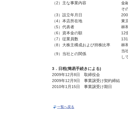
（2）主な事業内容
金
そ
（3）設立年月日
20
（4）本店所在地
東
（5）代表者
林
（6）資本金の額
12
（7）従業員数
1
（8）大株主構成および持株比率
林和
当
（9）当社との関係
し
3．日程(簡易手続きによる)
2009年12月8日 取締役会
2009年12月9日 事業譲受け契約締結
2010年1月15日 事業譲受け期日
一覧へ戻る