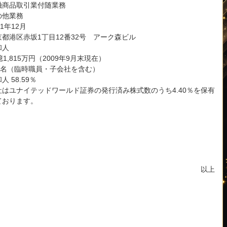
融商品取引業付随業務
の他業務
01年12月
京都港区赤坂1丁目12番32号 アーク森ビル
和人
億1,815万円（2009年9月末現在）
31名（臨時職員・子会社を含む）
人 58.59％
社はユナイテッドワールド証券の発行済み株式数のうち4.40％を保有
ております。
以上