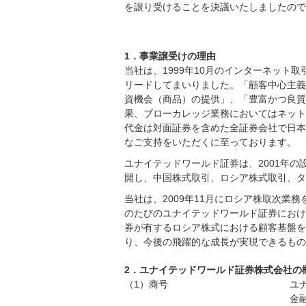
を譲り受けることを決議いたしましたので
1．事業譲受けの理由
当社は、1999年10月のインターネット
リードしてまいりました。「顧客中心主義
資機会（商品）の提供」、「豊富かつ良質
果、ブローカレッジ業務においてはネット証券
代金は対面証券を含めた全証券会社で日本一
なご支持をいただくに至っております。
ユナイテッドワールド証券は、2001年
開し、中国株式取引、ロシア株式取引、タイ
当社は、2009年11月にロシア株取次業
のたびのユナイテッドワールド証券におけ
券が有するロシア株式における顧客基盤を
り、今後の飛躍的な成長が実現できるもの
2．ユナイテッドワールド証券株式会社の
（1）商号
ユ
金