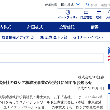
銘柄
検索
ポートフォリオ
口座管理
取引
入
内株式
外国株式
投資信託
債券
投資情報メディア
SBI証券 金トレ部
セミナー・イベント
株式会社SBI証券
式会社のロシア株取次事業の譲受けに関するお知らせ
平成21年12月9日
表取締役執行役員社長：井土太良、以下「当社」）は、2009年12月
月15日をもってユナイテッドワールド証券株式会社（本社：東京都港
「ユナイテッドワールド証券」）の事業のうち、ロシア株取次事業