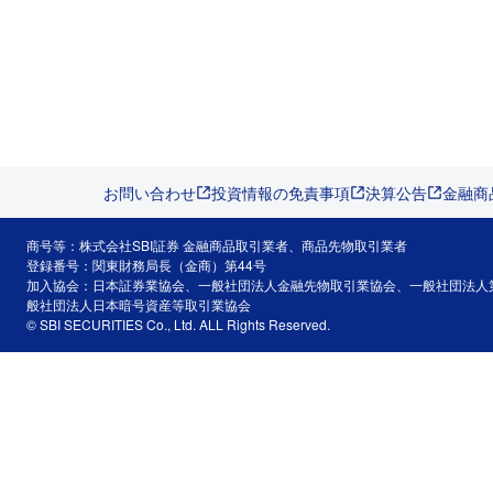
お問い合わせ
投資情報の免責事項
決算公告
金融商
商号等：株式会社SBI証券 金融商品取引業者、商品先物取引業者
登録番号：関東財務局長（金商）第44号
加入協会：日本証券業協会、一般社団法人金融先物取引業協会、一般社団法人
般社団法人日本暗号資産等取引業協会
© SBI SECURITIES Co., Ltd. ALL Rights Reserved.