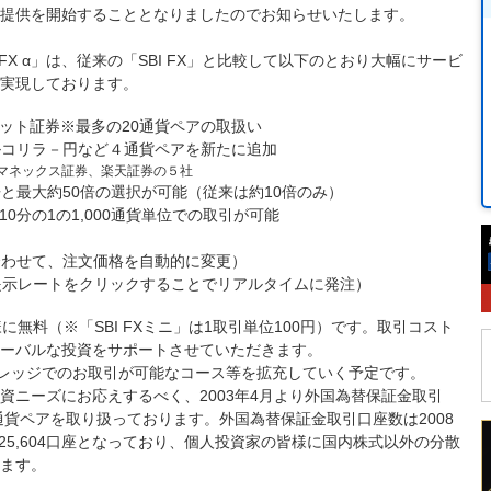
ービス提供を開始することとなりましたのでお知らせいたします。
FX α」は、従来の「SBI FX」と比較して以下のとおり大幅にサービ
実現しております。
ット証券※最多の20通貨ペアの取扱い
ルコリラ－円など４通貨ペアを新たに追加
、マネックス証券、楽天証券の５社
倍と最大約50倍の選択が可能（従来は約10倍のみ）
10分の1の1,000通貨単位での取引が可能
合わせて、注文価格を自動的に変更）
提示レートをクリックすることでリアルタイムに発注）
様に無料（※「SBI FXミニ」は1取引単位100円）です。取引コスト
ーバルな投資をサポートさせていただきます。
バレッジでのお取引が可能なコース等を拡充していく予定です。
資ニーズにお応えするべく、2003年4月より外国為替保証金取引
6通貨ペアを取り扱っております。外国為替保証金取引口座数は2008
125,604口座となっており、個人投資家の皆様に国内株式以外の分散
ます。