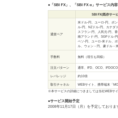
●「SBI FX」、「SBI FX α」サービス内
SBI FX(既存サー
米ドル-円、ユーロ-円、ポン
ル-円、NZドル-円、カナダ
スフラン-円、人民元-円、香
通貨ペア
南アランド-円、SGPドル-
ペソ-円、ユーロ-米ドル、ポ
ル、ウォン－円、豪ドル－
手数料
無料（現引も同様）
注文パターン
通常、IFD、OCO、IFDOCO
レバレッジ
約10倍
取引チャネル
WEBサイト、携帯端末「MOBI
※本サービスの詳細につきましては当社WEBサ
●サービス開始予定
2008年11月17日（月）を予定しておりま