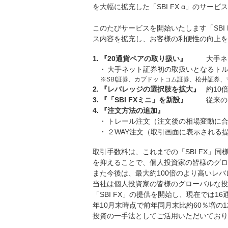
を大幅に拡充した「SBI FX α」のサ
このたびサービスを開始いたします「SBI 
ス内容を拡充し、お客様の利便性の向上を
1.
『20通貨ペアの取り扱い』
大手ネ
大手ネット証券初の取扱いとなるト
※SBI証券、カブドットコム証券、松井証券
2.
『レバレッジの選択肢を拡大』
約10
3.
『「SBI FXミニ」を新設』
従来の
4.
『注文方法の追加』
トレール注文（注文後の相場変動に
２WAY注文（取引画面に表示される
取引手数料は、これまでの「SBI FX」同
を抑えることで、個人投資家の皆様のグロ
また今後は、最大約100倍のより高いレ
当社は個人投資家の皆様のグローバルな投
「SBI FX」の提供を開始し、現在では1
年10月末時点で前年同月末比約60％増の
投資の一手法としてご活用いただいており