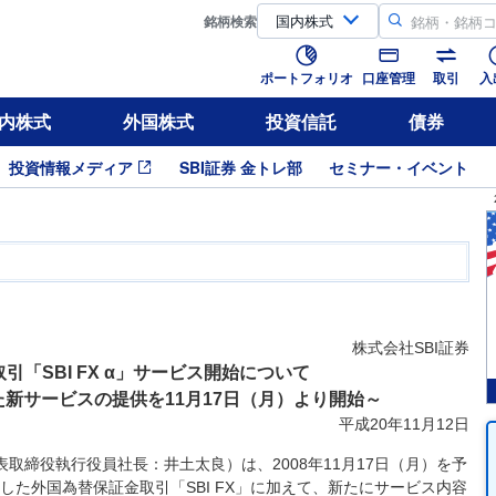
銘柄
検索
ポートフォリオ
口座管理
取引
入
内株式
外国株式
投資信託
債券
投資情報メディア
SBI証券 金トレ部
セミナー・イベント
株式会社SBI証券
引「SBI FX α」サービス開始について
新サービスの提供を11月17日（月）より開始～
平成20年11月12日
表取締役執行役員社長：井土太良）は、2008年11月17日（月）を予
た外国為替保証金取引「SBI FX」に加えて、新たにサービス内容