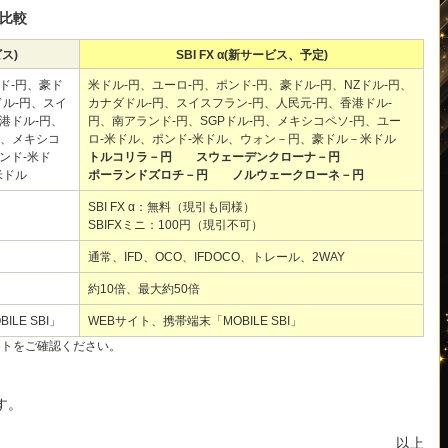
容比較
ビス)
SBI FX α(新サービス、予定)
ド-円、豪ド
米ドル-円、ユーロ-円、ポンド-円、豪ドル-円、NZドル-円、
ドル-円、スイ
カナダドル-円、スイスフラン-円、人民元-円、香港ドル-
港ドル-円、
円、南アランド-円、SGPドル-円、メキシコペソ-円、ユー
円、メキシコ
ロ-米ドル、ポンド-米ドル、ウォン－円、豪ドル－米ドル
ンド-米ド
トルコリラ－円 スウェーデンクローナ－円
米ドル
ポーランドズロチ－円 ノルウェークローネ－円
SBI FX α：無料（現引も同様）
SBIFXミニ：100円（現引不可）
通常、IFD、OCO、IFDOCO、トレール、2WAY
約10倍、最大約50倍
LE SBI」
WEBサイト、携帯端末「MOBILE SBI」
イトをご確認ください。
す。
以上