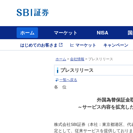
ホーム
マーケット
NISA
国
はじめてのお客さま
マーケット
キャンペーン
ホーム
>
会社情報
> プレスリリース
プレスリリース
一覧へ戻る
各 位
外国為替保証金取
～サービス内容を拡充した
株式会社SBI証券（本社：東京都港区、代
定として、従来サービスを提供しておりまし