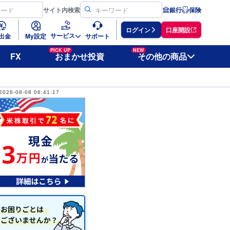
サイト
内検索
銀行
保険
ログイン
口座開設
サービス
出金
My設定
サポート
PICK UP
NEW
FX
おまかせ投資
その他の商品
2026-08-08 06:41:17