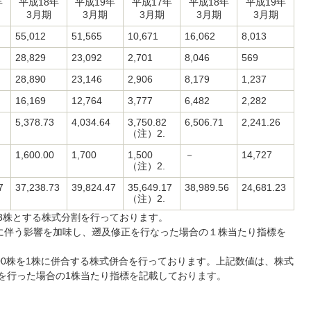
年
平成18年
平成19年
平成17年
平成18年
平成19年
3月期
3月期
3月期
3月期
3月期
55,012
51,565
10,671
16,062
8,013
28,829
23,092
2,701
8,046
569
28,890
23,146
2,906
8,179
1,237
16,169
12,764
3,777
6,482
2,282
5,378.73
4,034.64
3,750.82
6,506.71
2,241.26
（注）2.
1,600.00
1,700
1,500
－
14,727
（注）2.
7
37,238.73
39,824.47
35,649.17
38,989.56
24,681.23
（注）2.
1株を3株とする株式分割を行っております。
割に伴う影響を加味し、遡及修正を行なった場合の１株当たり指標を
付で100株を1株に併合する株式併合を行っております。上記数値は、株式
を行った場合の1株当たり指標を記載しております。