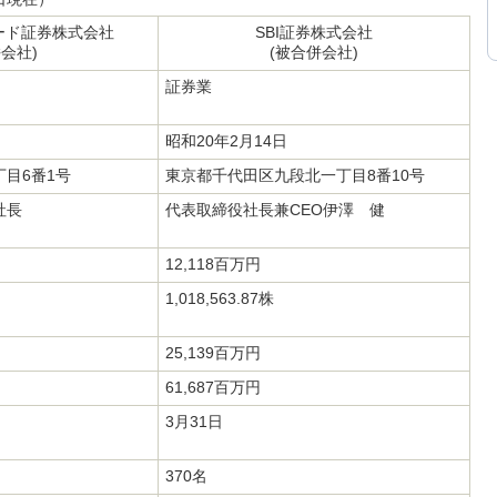
レード証券株式会社
SBI証券株式会社
併会社)
(被合併会社)
証券業
昭和20年2月14日
目6番1号
東京都千代田区九段北一丁目8番10号
社長
代表取締役社長兼CEO伊澤 健
12,118百万円
1,018,563.87株
25,139百万円
61,687百万円
3月31日
370名