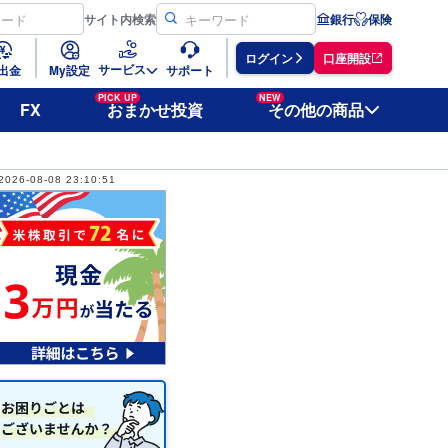
サイト
内検索
銀行
保険
ログイン
口座開設
サービス
出金
My設定
サポート
PICK UP
NEW
FX
おまかせ投資
その他の商品
2026-08-08 23:10:51