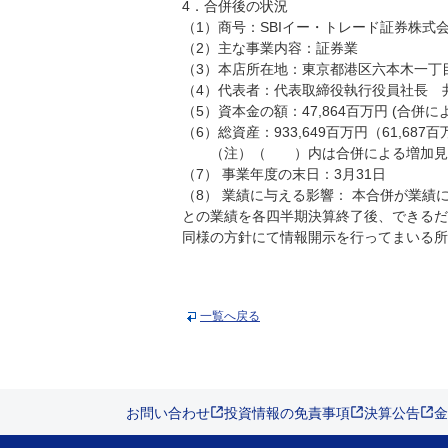
4．合併後の状況
（1）商号：SBIイー・トレード証券株式
（2）主な事業内容：証券業
（3）本店所在地：東京都港区六本木一丁目
（4）代表者：代表取締役執行役員社長 
（5）資本金の額：47,864百万円 (合併
（6）総資産：933,649百万円（61,687
（注）（ ）内は合併による増加見
（7） 事業年度の末日：3月31日
（8） 業績に与える影響： 本合併が業
との業績を各四半期決算終了後、できるだ
同様の方針にて情報開示を行ってまいる所
一覧へ戻る
お問い合わせ
投資情報の免責事項
決算公告
金