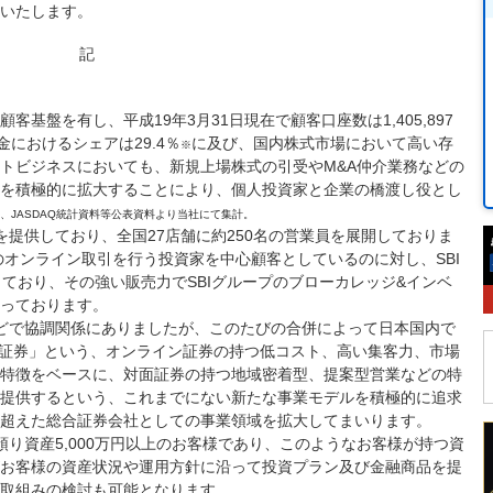
いたします。
記
基盤を有し、平成19年3月31日現在で顧客口座数は1,405,897
金におけるシェアは29.4％
に及び、国内株式市場において高い存
※
トビジネスにおいても、新規上場株式の引受やM&A仲介業務などの
を積極的に拡大することにより、個人投資家と企業の橋渡し役とし
、JASDAQ統計資料等公表資料より当社にて集計。
を提供しており、全国27店舗に約250名の営業員を展開しておりま
のオンライン取引を行う投資家を中心顧客としているのに対し、SBI
ており、その強い販売力でSBIグループのブローカレッジ&インベ
っております。
などで協調関係にありましたが、このたびの合併によって日本国内で
 ネット証券」という、オンライン証券の持つ低コスト、高い集客力、市場
特徴をベースに、対面証券の持つ地域密着型、提案型営業などの特
提供するという、これまでにない新たな事業モデルを積極的に追求
超えた総合証券会社としての事業領域を拡大してまいります。
が預り資産5,000万円以上のお客様であり、このようなお客様が持つ資
お客様の資産状況や運用方針に沿って投資プラン及び金融商品を提
取組みの検討も可能となります。