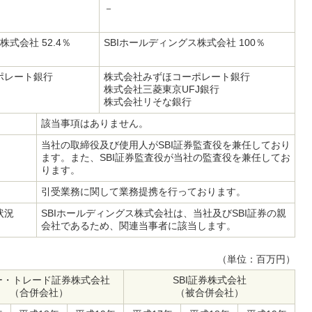
－
株式会社 52.4％
SBIホールディングス株式会社 100％
ポレート銀行
株式会社みずほコーポレート銀行
株式会社三菱東京UFJ銀行
株式会社リそな銀行
該当事項はありません。
当社の取締役及び使用人がSBI証券監査役を兼任しており
ます。また、SBI証券監査役が当社の監査役を兼任してお
ります。
引受業務に関して業務提携を行っております。
状況
SBIホールディングス株式会社は、当社及びSBI証券の親
会社であるため、関連当事者に該当します。
（単位：百万円）
イー・トレード証券株式会社
SBI証券株式会社
（合併会社）
（被合併会社）