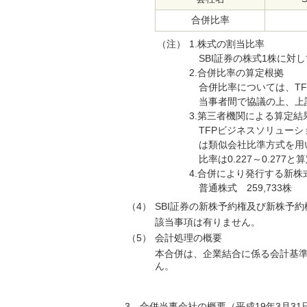
合併比率
（注）
1.株式の割当比率
SBI証券の株式1株に対
2.合併比率の算定根拠
合併比率については、T
当事者間で協議の上、上
3.第三者機関による算定
TFPビジネスソリュー
は類似会社比準方式を用
比率は0.227～0.277
4.合併により発行する新株
普通株式 259,733株
（4）
SBI証券の新株予約権及び新株予
該当事項は有りません。
（5）
会計処理の概要
本合併は、企業結合に係る会計基
ん。
3．合併当事会社の概要（平成19年3月31