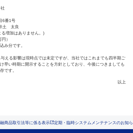
会社
6番1号
井土 太良
による増加はありません。)
百万円）
込み分です。
績に与える影響は現時点では未定ですが、当社ではこれまでも四半期ご
け早い時期に開示することを方針としており、今後につきましても
存です。
以上
融商品取引法等に係る表示
定期・臨時システムメンテナンスのお知ら