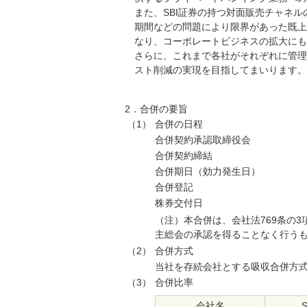
また、SBI証券の持つ対面販売チャネ
期間などの問題により限界があった既上
なり、コーポレートビジネスの拡大にも
さらに、これまで各社がそれぞれに管理
スト削減の実現を目指してまいります。
2．合併の要旨
（1）
合併の日程
合併契約承認取締役会
合併契約締結
合併期日（効力発生日）
合併登記
株券交付日
（注）本合併は、会社法769条の
主総会の承認を得ることなく行う
（2）
合併方式
当社を存続会社とする吸収合併方式
（3）
合併比率
会社名