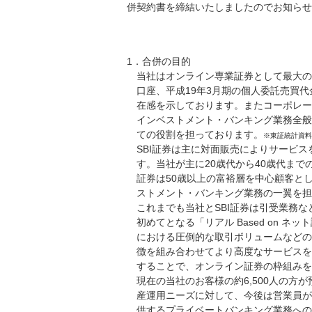
併契約書を締結いたしましたのでお知らせ
1．合併の目的
当社はオンライン専業証券として最大の顧客
口座、平成19年3月期の個人委託売買代
在感を示しております。またコーポレー
インベストメント・バンキング業務全般
ての役割を担っております。
※東証統計資料
SBI証券は主に対面販売によりサービス
す。当社が主に20歳代から40歳代まで
証券は50歳以上の富裕層を中心顧客とし
ストメント・バンキング業務の一翼を担
これまでも当社とSBI証券は引受業務
初めてとなる「リアル Based on
における圧倒的な取引ボリュームなどの
徴を組み合わせてより高度なサービスを
することで、オンライン証券の枠組みを
現在の当社のお客様の約6,500人の方
産運用ニーズに対して、今後は営業員が
供するプライベートバンキング業務への