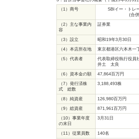
（1）商号
SBIイー・ト
(合
（2）主な事業内
証券業
容
（3）設立
昭和19年3月30日
（4）本店所在地
東京都港区六本木一丁
（5）代表者
代表取締役執行役員
井土 太良
（6）資本金の額
47,864百万円
（7）発行済株
3,188,493株
式 総数
（8）純資産
126,980百万円
（9）総資産
871,961百万円
（10）事業年度
3月31日
の末日
（11）従業員数
140名