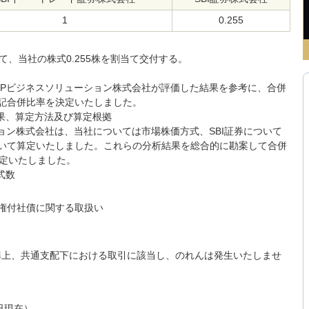
1
0.255
して、当社の株式0.255株を割当て交付する。
FPビジネスソリューション株式会社が評価した結果を参考に、合併
記合併比率を決定いたしました。
結果、算定方法及び算定根拠
ション株式会社は、当社については市場株価方式、SBI証券について
いて算定いたしました。これらの分析結果を総合的に勘案して合併
と算定いたしました。
式数
約権付社債に関する取扱い
準上、共通支配下における取引に該当し、のれんは発生いたしませ
日現在）