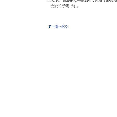
4. なお、最終的な平成19年3月期（第
ただく予定です。
一覧へ戻る