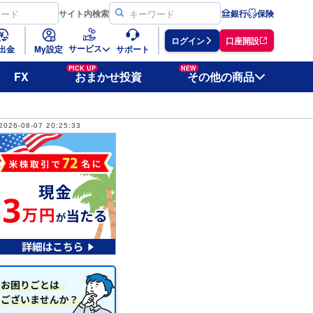
サイト
内検索
銀行
保険
ログイン
口座開設
サービス
出金
My設定
サポート
PICK UP
NEW
FX
おまかせ投資
その他の商品
2026-08-07 20:25:33