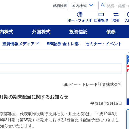
銘柄
検索
ポートフォリオ
口座管理
取引
入
内株式
外国株式
投資信託
債券
投資情報メディア
SBI証券 金トレ部
セミナー・イベント
SBIイー・トレード証券株式会社
3月期の期末配当に関するお知らせ
平成19年3月15日
東京都港区、代表取締役執行役員社長：井土太良)は、 平成19年3月
9年3月期（第65期）の期末における1株当たり配当予想につきまし
知らせいたします。