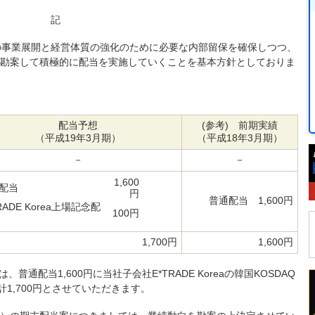
記
来の事業展開と経営体質の強化のために必要な内部留保を確保しつつ、
勘案して積極的に配当を実施していくことを基本方針としておりま
配当予想
(参考) 前期実績
（平成19年3月期）
（平成18年3月期）
－
－
1,600
配当
円
普通配当 1,600円
RADE Korea上場記念配
100円
1,700円
1,600円
普通配当1,600円に当社子会社E*TRADE Koreaの韓国KOSDAQ
1,700円とさせていただきます。