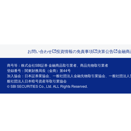
お問い合わせ
投資情報の免責事項
決算公告
金融商
商号等：株式会社SBI証券 金融商品取引業者、商品先物取引業者
登録番号：関東財務局長（金商）第44号
加入協会：日本証券業協会、一般社団法人金融先物取引業協会、一般社団法人
般社団法人日本暗号資産等取引業協会
© SBI SECURITIES Co., Ltd. ALL Rights Reserved.