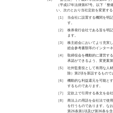
（平成17年法律第87号。以下「整
い、次のとおり当社定款を変更する
［1］
当会社に設置する機関を明
す。
［2］
株券発行会社である旨を明記
ます。
［3］
株主総会においてより充実し
総会参考書類等のインター
［4］
取締役会を機動的に運営す
承認ができるよう、変更案第
［5］
社外監査役として有用な人材
除）第2項を新設するもので
［6］
機動的な利益還元を可能とす
するものであります。
［7］
定款上で引用する条文を会
［8］
商法上の用語を会社法で使
を行うものであります。なお
第26条第1項及び第36条