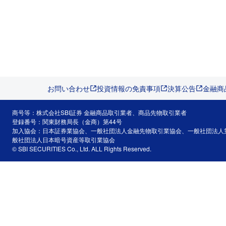
お問い合わせ
投資情報の免責事項
決算公告
金融商
商号等：株式会社SBI証券 金融商品取引業者、商品先物取引業者
登録番号：関東財務局長（金商）第44号
加入協会：日本証券業協会、一般社団法人金融先物取引業協会、一般社団法人
般社団法人日本暗号資産等取引業協会
© SBI SECURITIES Co., Ltd. ALL Rights Reserved.