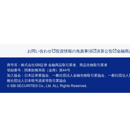
お問い合わせ
投資情報の免責事項
決算公告
金融商
商号等：株式会社SBI証券 金融商品取引業者、商品先物取引業者
登録番号：関東財務局長（金商）第44号
加入協会：日本証券業協会、一般社団法人金融先物取引業協会、一般社団法人
般社団法人日本暗号資産等取引業協会
© SBI SECURITIES Co., Ltd. ALL Rights Reserved.