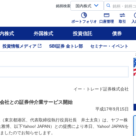
銘柄
検索
ポートフォリオ
口座管理
取引
入
内株式
外国株式
投資信託
債券
投資情報メディア
SBI証券 金トレ部
セミナー・イベント
イー・トレード証券株式会社
会社との証券仲介業サービス開始
平成17年9月15日
会社（東京都港区、代表取締役執行役員社長 井土太良）は、ヤフー株
以下Yahoo! JAPAN）との提携により本日、Yahoo! JAPANを
ましたのでお知らせします。