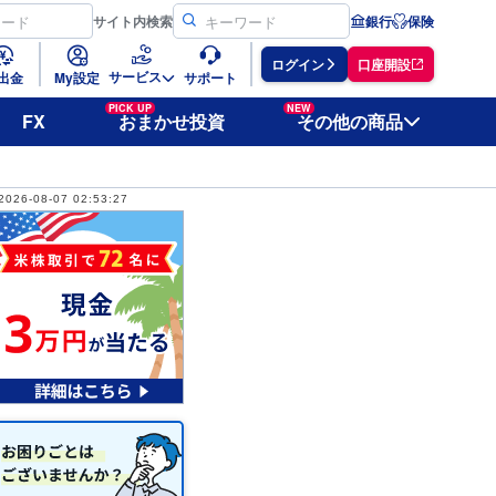
サイト
内検索
銀行
保険
ログイン
口座開設
サービス
出金
My設定
サポート
PICK UP
NEW
FX
おまかせ投資
その他の商品
2026-08-07 02:53:27