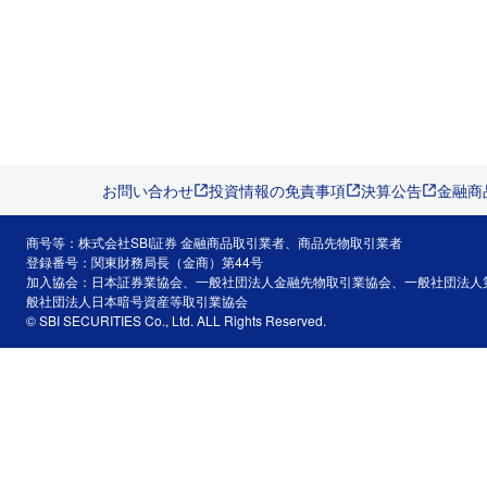
お問い合わせ
投資情報の免責事項
決算公告
金融商
商号等：株式会社SBI証券 金融商品取引業者、商品先物取引業者
登録番号：関東財務局長（金商）第44号
加入協会：日本証券業協会、一般社団法人金融先物取引業協会、一般社団法人
般社団法人日本暗号資産等取引業協会
© SBI SECURITIES Co., Ltd. ALL Rights Reserved.