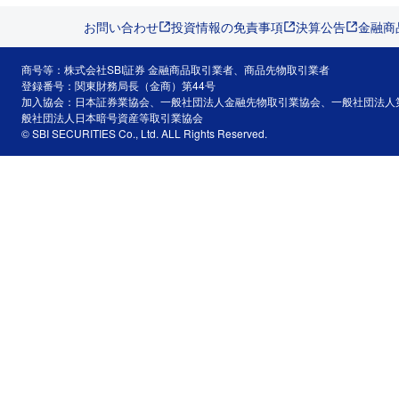
お問い合わせ
投資情報の免責事項
決算公告
金融商
商号等：株式会社SBI証券 金融商品取引業者、商品先物取引業者
登録番号：関東財務局長（金商）第44号
加入協会：日本証券業協会、一般社団法人金融先物取引業協会、一般社団法人
般社団法人日本暗号資産等取引業協会
© SBI SECURITIES Co., Ltd. ALL Rights Reserved.