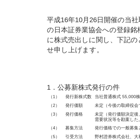
平成16年10月26日開催の
の日本証券業協会への登録銘
に株式売出しに関し、下記の
せ申し上げます。
1．公募新株式発行の件
（1）
発行新株式数
当社普通株式 55,000
（2）
発行価額
未定（今後の取締役会
（3）
発行価格
未定（発行価額決定後
需要状況等を勘案した上
（4）
募集方法
発行価格での一般募集
（5）
引受方法
野村證券株式会社、大