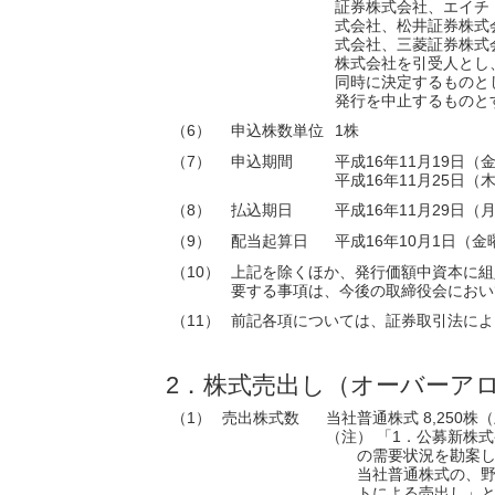
証券株式会社、エイチ
式会社、松井証券株式
式会社、三菱証券株式
株式会社を引受人とし
同時に決定するものと
発行を中止するものと
（6）
申込株数単位
1株
（7）
申込期間
平成16年11月19日（
平成16年11月25日（
（8）
払込期日
平成16年11月29日（
（9）
配当起算日
平成16年10月1日（金
（10）
上記を除くほか、発行価額中資本に組
要する事項は、今後の取締役会におい
（11）
前記各項については、証券取引法によ
2．株式売出し（オーバーア
（1）
売出株式数
当社普通株式 8,250株
（注） 「1．公募新株式
の需要状況を勘案
当社普通株式の、
トによる売出し」