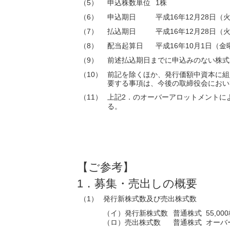
（5）
申込株数単位
1株
（6）
申込期日
平成16年12月28日（
（7）
払込期日
平成16年12月28日（
（8）
配当起算日
平成16年10月1日（金
（9）
前述払込期日までに申込みのない株式
（10）
前記を除くほか、発行価額中資本に組
要する事項は、今後の取締役会におい
（11）
上記2．のオーバーアロットメントに
る。
【ご参考】
1．募集・売出しの概要
（1）
発行新株式数及び売出株式数
（イ）発行新株式数
普通株式 55,00
（ロ）売出株式数
普通株式 オーバ