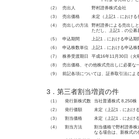
（2）
売出人
野村證券株式会社
（3）
売出価格
未定（上記1．における
（4）
売出しの方法
野村證券による売出し
ただし、上記1．の公募
（5）
申込期間
上記1．における申込期
（6）
申込株数単位
上記1．における申込株
（7）
株券受渡期日
平成16年11月30日（火
（8）
売出価格、その他株式売出しに必要な
（9）
前記各項については、証券取引法によ
3．第三者割当増資の件
（1）
発行新株式数
当社普通株式 8,250株
（2）
発行価額
未定（上記1．におけ
（3）
割当価格
未定（上記1．におけ
（4）
割当方法
割当価格で野村證券株
なる場合は、新株式の