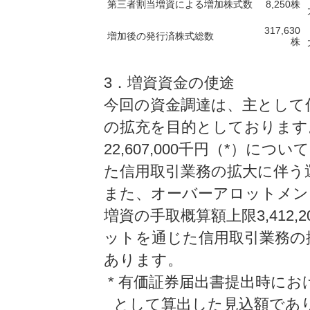
第三者割当増資による増加株式数
8,250株
317,630
増加後の発行済株式総数
株
3．増資資金の使途
今回の資金調達は、主として
の拡充を目的としております
22,607,000千円（*）
た信用取引業務の拡大に伴う
また、オーバーアロットメン
増資の手取概算額上限3,412
ットを通じた信用取引業務の
あります。
* 有価証券届出書提出時におけ
として算出した見込額であ