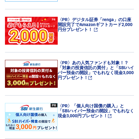
キ
ュ
リ
テ
〈PR〉デジタル証券「renga」の口座
ィ
・
開設完了でAmazonギフトカード2,000
ト
円分プレゼント！
ー
ク
ン
)
S
〈PR〉あの人気ファンドも対象！？
BI
「対象の投資信託の買付」と「SBIハイ
ラ
パー預金の開設」でもれなく現金3,000
ッ
プ
円プレゼント！
ロ
ボ
ア
ド
〈PR〉「個人向け国債の購入」と
(R
「SBIハイパー預金の開設」でもれなく
O
現金3,000円プレゼント！
B
O
P
R
O