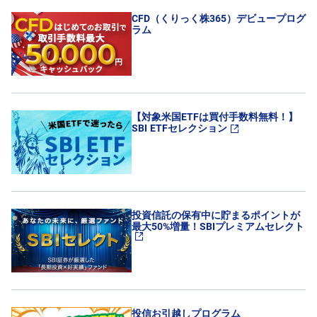
CFD（くりっく株365）デビュープログ
ラム
【対象米国ETFは買付手数料無料！】
SBI ETFセレクション
投資信託の保有中に貯まるポイントが
最大50%増量！SBIプレミアムセレクト
投信お引越しプログラム