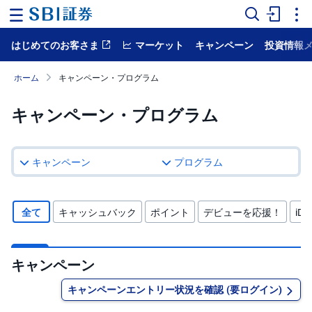
はじめてのお客さま
マーケット
キャンペーン
投資情報
ホ
ー
ム
ホーム
キャンペーン・プログラム
マ
キャンペーン・プログラム
ー
ケ
ッ
ト
キャンペーン
プログラム
NISA
国
全て
キャッシュバック
ポイント
デビューを応援！
iDe
内
株
式
キャンペーン
外
国
キャンペーンエントリー状況を確認 (要ログイン)
株
式