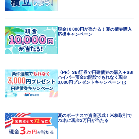
M
W
M
F
取
現金10,000円が当たる！夏の債券購入
引
応援キャンペーン
所
C
F
D(
く
り
っ
く
株
〈PR〉SBI証券で円建債券の購入＋SBI
3
ハイパー預金の開設でもれなく現金
6
3,000円プレゼントキャンペーン
5)
店
頭
C
F
D
夏のボーナスで資産形成！米株取引で
72名に現金3万円が当たる
S
T(
セ