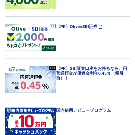
〈PR〉Olive×SBI証券
〈PR〉SBI証券口座をお持ちなら、円
普通預金が優遇金利年0.45％（税引
前）！
国内信用デビュープログラム