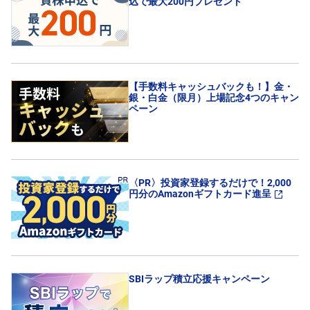
込で最大200円プレゼント
先
物
・
オ
プ
シ
ョ
【手数料キャッシュバックも！】金・
ン
銀・白金（限月）上場記念4つのキャン
ペーン
商
品
先
物
〈PR〉投資家登録するだけで！2,000
金
円分のAmazonギフトカード進呈
・
銀
・
プ
ラ
チ
ナ
SBIラップ積立応援キャンペーン
外
貨
建
NE