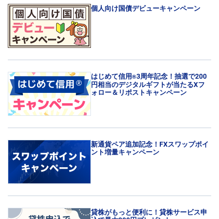
個人向け国債デビューキャンペーン
投
資
信
託
債
券
はじめて信用
3周年記念！抽選で200
®
円相当のデジタルギフトが当たるXフ
FX
ォロー＆リポストキャンペーン
お
ま
か
PICK
せ
UP
投
新通貨ペア追加記念！FXスワップポイ
資
ント増量キャンペーン
S
BI
株
オ
プ
シ
ョ
貸株がもっと便利に！貸株サービス申
ン