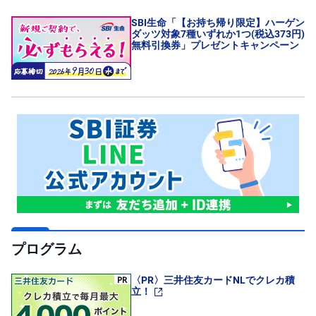
)
SBI生命「【お持ち帰り限定】ハーゲン
i
ダッツ対象7種いずれか1つ(税込373円)
D
無料引換券」プレゼントキャンペーン
e
C
o
プログラム
〈PR〉三井住友カードNLでクレカ積
立！