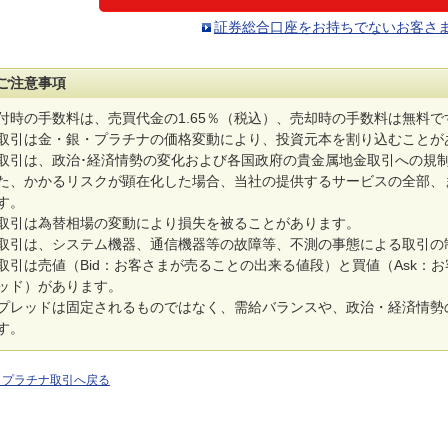
証券総合口座をお持ちでないお客さ
ご注意事項
付時の手数料は、売買代金の1.65％（税込）、売却時の手数料は無料で
取引は金・銀・プラチナの価格変動により、投資元本を割り込むことが
取引は、政治･経済情勢の変化および各国政府の貴金属地金取引への規
た、かかるリスクが顕在化した場合、当社の提供するサービスの全部、
す。
取引は為替相場の変動により損失を被ることがあります。
取引は、システム機器、通信機器等の故障等、不測の事態による取引の
取引は売値（Bid：お客さまが売ることの出来る値段）と買値（Ask：
ッド）があります。
プレッドは固定されるものではなく、需給バランスや、政治・経済情勢
す。
・プラチナ取引へ戻る