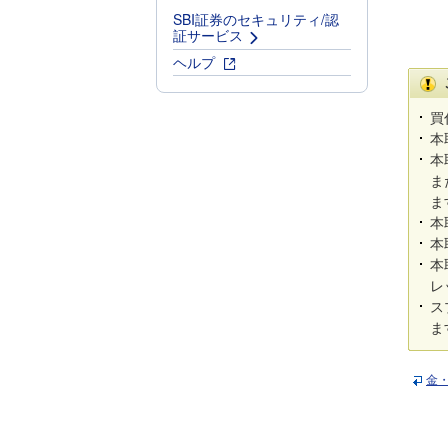
SBI証券のセキュリティ/認
証サービス
ヘルプ
買
本
本
ま
ま
本
本
本
レ
ス
ま
金