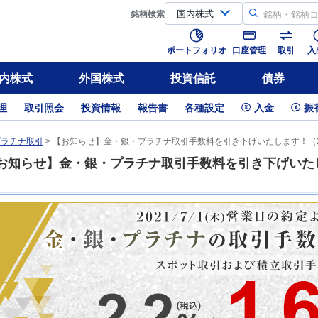
銘柄
検索
ポートフォリオ
口座管理
取引
入
内株式
外国株式
投資信託
債券
理
取引照会
投資情報
報告書
各種設定
入金
振
プラチナ取引
> 【お知らせ】金・銀・プラチナ取引手数料を引き下げいたします！（20
お知らせ】金・銀・プラチナ取引手数料を引き下げいたしま
）