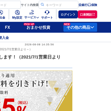
サイト
内検索
銀行
保険
ログイン
口座開設
サービス
出金
My設定
サポート
PICK UP
NEW
FX
おまかせ投資
その他の商品
替入金
2026-08-08 14:35:56
21/7/1営業日より～）
す！（2021/7/1営業日より