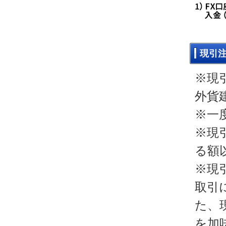
現引
※現
外貨
※一
※現
る額
※現
取引
た、
を加