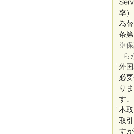
Se
率）
為替
条第
※保
ら
外国
必要
りま
す。
本取
取引
すが