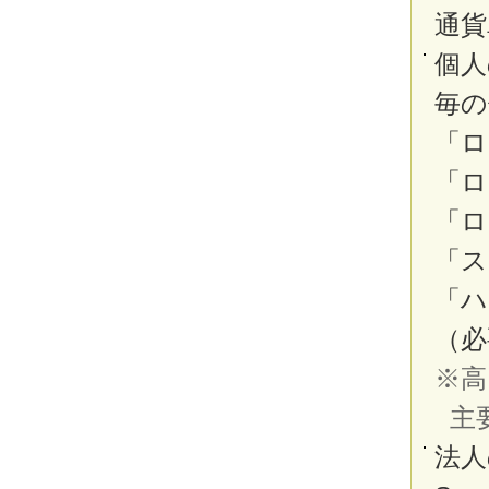
通貨
個人
毎の
「ロ
「ロ
「ロ
「ス
「ハ
（必
※高
主
法人