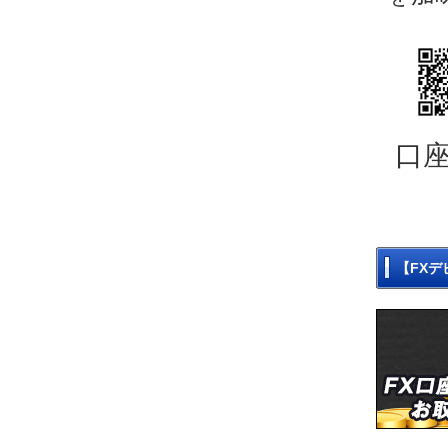
口
【FXデ