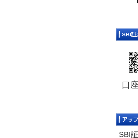
SBI
口
アッ
SB