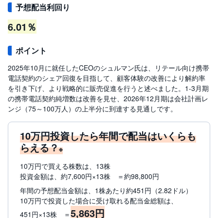
M
W
予想配当利回り
M
F
6.01％
取
引
ポイント
所
C
F
2025年10月に就任したCEOのシュルマン氏は、リテール向け携帯
D
電話契約のシェア回復を目指して、顧客体験の改善により解約率
(
く
を引き下げ、より戦略的に販売促進を行うと述べました。1-3月期
り
の携帯電話契約純増数は改善を見せ、2026年12月期は会社計画レ
っ
く
ンジ（75～100万人）の上半分に到達する見通しです。
株
3
6
10万円投資したら年間で配当はいくらも
5)
らえる？
※
店
頭
10万円で買える株数は、13株
C
投資金額は、約7,600円×13株 ＝約98,800円
F
D
年間の予想配当金額は、1株あたり約451円（2.82ドル）
10万円で投資した場合に受け取れる配当金総額は、
S
5,863円
451円×13株 ＝
T(