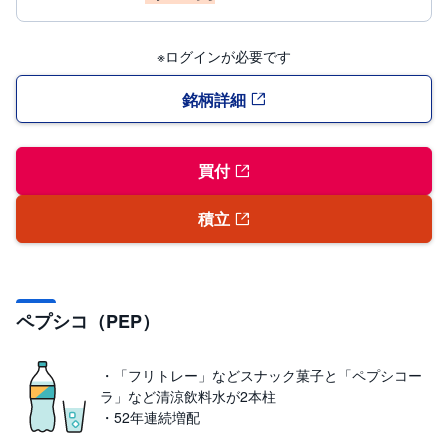
セ
キ
ュ
リ
※ログインが必要です
テ
ィ
・
銘柄詳細
ト
ー
ク
ン
)
買付
S
積立
BI
ラ
ッ
プ
ロ
ペプシコ（PEP）
ボ
ア
ド
(
・「フリトレー」などスナック菓子と「ペプシコー
R
O
ラ」など清涼飲料水が2本柱
B
・52年連続増配
O
P