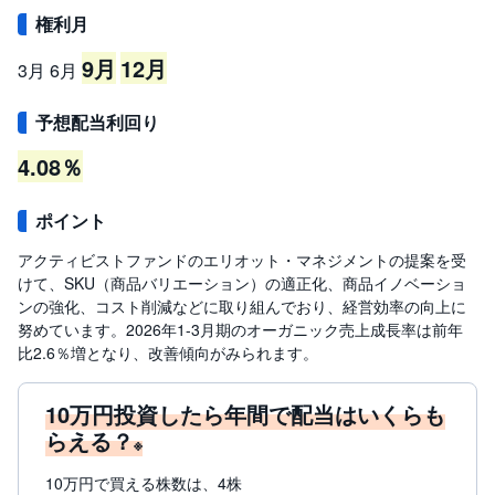
R
O
権利月
)
9月
12月
3月
6月
i
D
e
予想配当利回り
C
o
4.08％
ポイント
アクティビストファンドのエリオット・マネジメントの提案を受
けて、SKU（商品バリエーション）の適正化、商品イノベーショ
ンの強化、コスト削減などに取り組んでおり、経営効率の向上に
努めています。2026年1-3月期のオーガニック売上成長率は前年
比2.6％増となり、改善傾向がみられます。
10万円投資したら年間で配当はいくらも
らえる？
※
10万円で買える株数は、4株