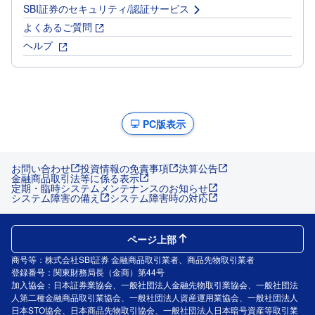
SBI証券のセキュリティ/認証サービス
よくあるご質問
ヘルプ
PC版表示
お問い合わせ
投資情報の免責事項
決算公告
金融商品取引法等に係る表示
定期・臨時システムメンテナンスのお知らせ
システム障害の備え
システム障害時の対応
ページ上部
商号等：株式会社SBI証券 金融商品取引業者、商品先物取引業者
登録番号：関東財務局長（金商）第44号
加入協会：日本証券業協会、一般社団法人金融先物取引業協会、一般社団法
人第二種金融商品取引業協会、一般社団法人資産運用業協会、一般社団法人
日本STO協会、日本商品先物取引協会、一般社団法人日本暗号資産等取引業