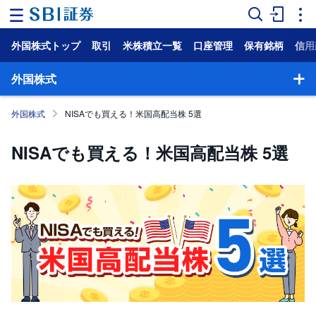
外国株式トップ
取引
米株積立一覧
口座管理
保有銘柄
信用
ホ
ー
ム
外国株式
マ
外国株式
NISAでも買える！米国高配当株 5選
ー
ケ
ッ
NISAでも買える！米国高配当株 5選
ト
NISA
国
内
株
式
外
国
株
式