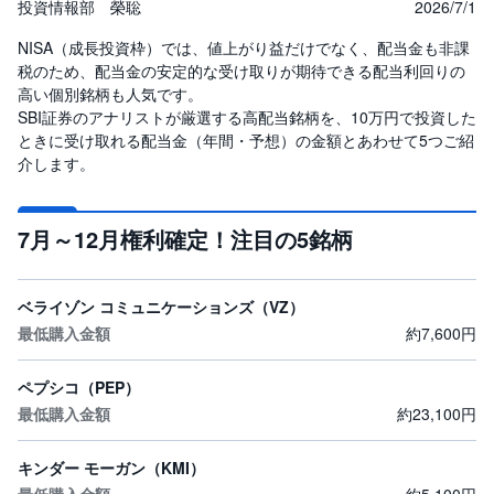
投資情報部 榮聡
2026/7/1
投
NISA（成長投資枠）では、値上がり益だけでなく、配当金も非課
資
信
税のため、配当金の安定的な受け取りが期待できる配当利回りの
託
高い個別銘柄も人気です。
SBI証券のアナリストが厳選する高配当銘柄を、10万円で投資した
債
ときに受け取れる配当金（年間・予想）の金額とあわせて5つご紹
券
介します。
FX
7月～12月権利確定！注目の5銘柄
お
ま
か
PICK
せ
UP
ベライゾン コミュニケーションズ（VZ）
投
資
約7,600円
S
ペプシコ（PEP）
BI
株
約23,100円
オ
プ
シ
キンダー モーガン（KMI）
ョ
ン