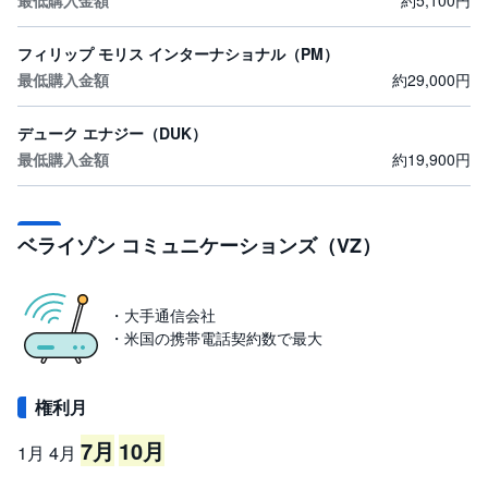
約5,100円
先
フィリップ モリス インターナショナル（PM）
物
・
約29,000円
オ
プ
シ
デューク エナジー（DUK）
ョ
ン
約19,900円
商
品
先
ベライゾン コミュニケーションズ（VZ）
物
金
・
・大手通信会社
銀
・米国の携帯電話契約数で最大
・
プ
ラ
チ
ナ
権利月
7月
10月
1月
4月
外
貨
建
NE