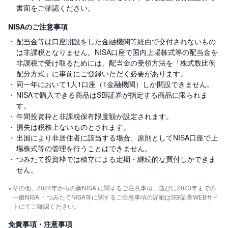
書面をご確認ください。
NISAのご注意事項
配当金等は口座開設をした金融機関等経由で交付されないもの
は非課税となりません。NISA口座で国内上場株式等の配当金を
非課税で受け取るためには、配当金の受領方法を「株式数比例
配分方式」に事前にご登録いただく必要があります。
同一年において1人1口座（1金融機関）しか開設できません。
NISAで購入できる商品はSBI証券が指定する商品に限られま
す。
年間投資枠と非課税保有限度額が設定されます。
損失は税務上ないものとされます。
出国により非居住者に該当する場合、原則としてNISA口座で上
場株式等の管理を行うことはできません。
つみたて投資枠では積立による定期・継続的な買付しかできま
せん。
その他、2024年からの新NISA に関するご注意事項、並びに2023年までの
一般NISA ・つみたてNISA等に関するご注意事項の詳細はSBI証券WEBサイ
トにてご確認ください。
免責事項・注意事項