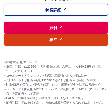
銘柄詳細
買付
積立
銘柄選定日は2026/6/11
単価、利回りは2026/6/11現地終値参照、為替は1ドル160.23円で計算、
100円未満切り上げ
コーポレートアクションなど取引注意情報がある銘柄は除外
受け取れる予想配当金額はBloombergの予想配当金（年間）で試算
NISA口座で保有した場合を想定 かつ 米現地税金控除等は考慮せず
バンガード米国高配当株式ETF（VYM）の利回り2.21％以上（2026/6/12時
点）を高配当として定義
S&P500指数構成銘柄から権利月・利回りをベースに選定
配当利回り等は予想であり、将来の成果を保証するものではありません。