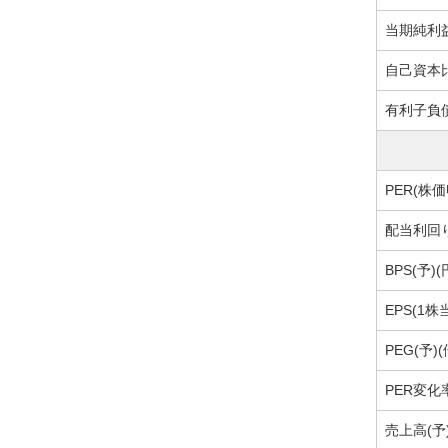
当期純利益
自己資本比
有利子負債
PER(株価
配当利回り
BPS(予)(
EPS(1株
PEG(予)(
PER変化率
売上高(予