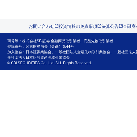
お問い合わせ
投資情報の免責事項
決算公告
金融商
商号等：株式会社SBI証券 金融商品取引業者、商品先物取引業者
登録番号：関東財務局長（金商）第44号
加入協会：日本証券業協会、一般社団法人金融先物取引業協会、一般社団法人
般社団法人日本暗号資産等取引業協会
© SBI SECURITIES Co., Ltd. ALL Rights Reserved.