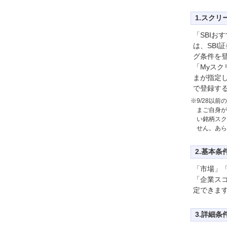
1.スク
「SBIお
は、SBI
グ条件を
「Myス
まが指定
で登録す
※9/28以
まご自身が
い銘柄スク
せん。あら
2.基本条
「市場」
「企業ス
定できま
3.詳細条