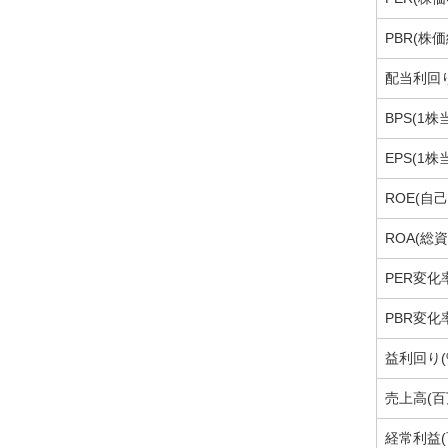
PBR(株
配当利回り
BPS(1株
EPS(1
ROE(自
ROA(総
PER変化率
PBR変化率
益利回り(
売上高(百
経常利益(