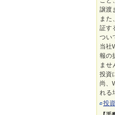
こと
譲渡
また
証す
つい
当社
報の
ませ
投資
尚、
れる
投
【手