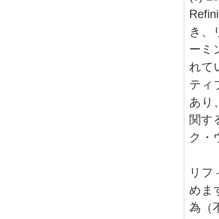
Re
き、
ーミ
れてい
ティ
あり
関す
ク・ウ
リフ
めま
為（