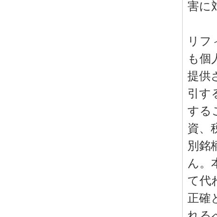
害に
リフ
も個
提供
引す
する
資、
別銘
ん。
て代
正確
れる