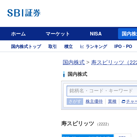
ホーム
マーケット
NISA
国内株
国内株式トップ
取引
積立
ランキング
IPO・PO
国内株式
>
寿スピリッツ（22
国内株式
さがす
株主優待
業種
チャ
寿スピリッツ
（2222）