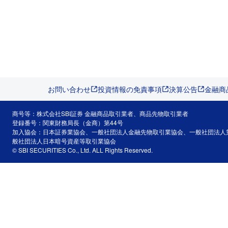
お問い合わせ
投資情報の免責事項
決算公告
金融商
商号等：株式会社SBI証券 金融商品取引業者、商品先物取引業者
登録番号：関東財務局長（金商）第44号
加入協会：日本証券業協会、一般社団法人金融先物取引業協会、一般社団法人
般社団法人日本暗号資産等取引業協会
© SBI SECURITIES Co., Ltd. ALL Rights Reserved.