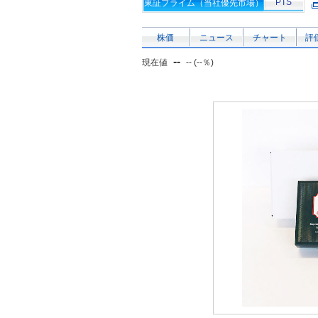
PTS
東証プライム（当社優先市場）
株価
ニュース
チャート
評
--
現在値
-- (--％)