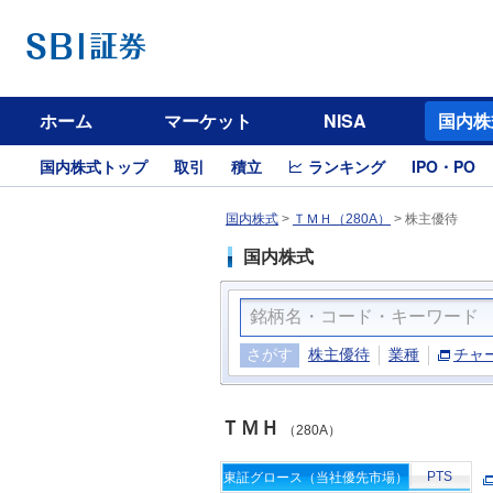
ホーム
マーケット
NISA
国内株
国内株式トップ
取引
積立
ランキング
IPO・PO
国内株式
>
ＴＭＨ（280A）
>
株主優待
国内株式
さがす
株主優待
業種
チャ
ＴＭＨ
（280A）
PTS
東証グロース（当社優先市場）