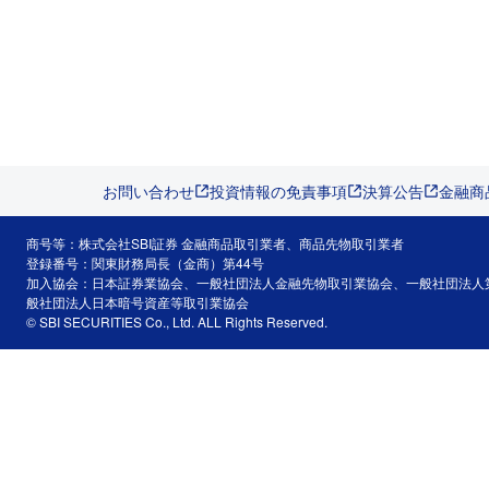
お問い合わせ
投資情報の免責事項
決算公告
金融商
商号等：株式会社SBI証券 金融商品取引業者、商品先物取引業者
登録番号：関東財務局長（金商）第44号
加入協会：日本証券業協会、一般社団法人金融先物取引業協会、一般社団法人
般社団法人日本暗号資産等取引業協会
© SBI SECURITIES Co., Ltd. ALL Rights Reserved.