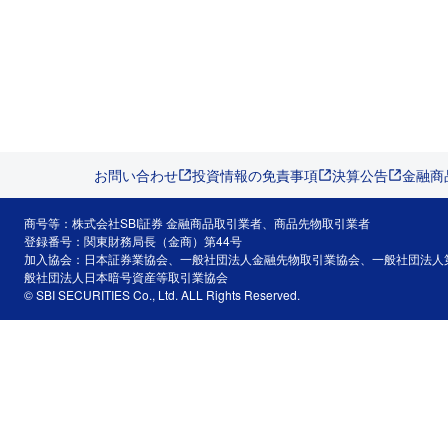
お問い合わせ
投資情報の免責事項
決算公告
金融商
商号等：株式会社SBI証券 金融商品取引業者、商品先物取引業者
登録番号：関東財務局長（金商）第44号
加入協会：日本証券業協会、一般社団法人金融先物取引業協会、一般社団法人
般社団法人日本暗号資産等取引業協会
© SBI SECURITIES Co., Ltd. ALL Rights Reserved.