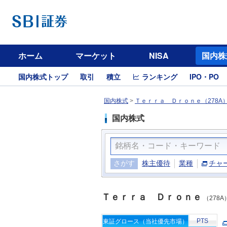
ホーム
マーケット
NISA
国内株
国内株式トップ
取引
積立
ランキング
IPO・PO
国内株式
>
Ｔｅｒｒａ Ｄｒｏｎｅ（278A
国内株式
さがす
株主優待
業種
チャ
Ｔｅｒｒａ Ｄｒｏｎｅ
（278A
PTS
東証グロース（当社優先市場）