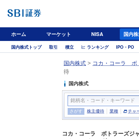
ホーム
マーケット
NISA
国内株
国内株式トップ
取引
積立
ランキング
IPO・PO
国内株式
>
コカ・コーラ ボ
待
国内株式
さがす
株主優待
業種
チャ
コカ・コーラ ボトラーズジ