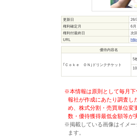
更新日
26/
権利確定月
6月
権利付最終日
次回
URL
htt
優待内容名
5
｢Ｃｏｋｅ ＯＮ｣ドリンクチケット
1
※本情報は原則として毎月下
報社が作成にあたり調査し
め、株式分割・売買単位変
数・優待獲得最低金額等が
※掲載している画像はイメー
ます。