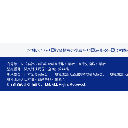
お問い合わせ
投資情報の免責事項
決算公告
金融商
商号等：株式会社SBI証券 金融商品取引業者、商品先物取引業者
登録番号：関東財務局長（金商）第44号
加入協会：日本証券業協会、一般社団法人金融先物取引業協会、一般社団法人
般社団法人日本暗号資産等取引業協会
© SBI SECURITIES Co., Ltd. ALL Rights Reserved.