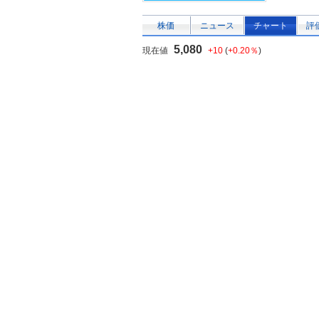
株価
ニュース
チャート
評
5,080
現在値
+10
(
+0.20％
)