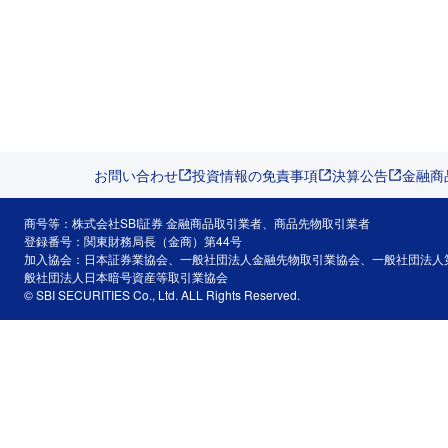
お問い合わせ
投資情報の免責事項
決算公告
金融商
商号等：株式会社SBI証券 金融商品取引業者、商品先物取引業者
登録番号：関東財務局長（金商）第44号
加入協会：日本証券業協会、一般社団法人金融先物取引業協会、一般社団法人
般社団法人日本暗号資産等取引業協会
© SBI SECURITIES Co., Ltd. ALL Rights Reserved.