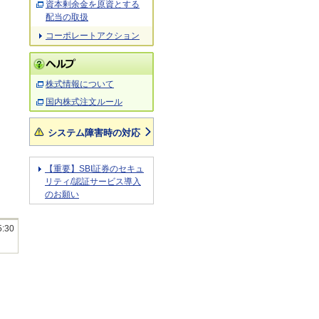
資本剰余金を原資とする
配当の取扱
コーポレートアクション
株式情報について
国内株式注文ルール
システム障害時の対応
【重要】SBI証券のセキュ
リティ/認証サービス導入
のお願い
5:30