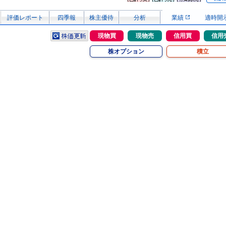
評価レポート
四季報
株主優待
分析
業績
適時開
現物買
現物売
信用買
信用
株オプション
積立