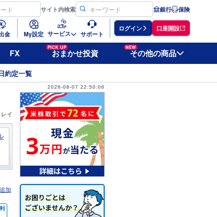
サイト
内検索
銀行
保険
ログイン
口座開設
サービス
出金
My設定
サポート
PICK UP
NEW
FX
おまかせ投資
その他の商品
日約定一覧
2026-08-07 22:50:06
ィレイ
ル
追加
利
％