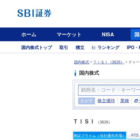
ホーム
マーケット
NISA
国
国内株式トップ
取引
積立
ランキング
IPO・
国内株式
>
ＴＩＳＩ（3626）
>
チャー
国内株式
さがす
株主優待
業種
ＴＩＳＩ
（3626）
PTS
東証プライム（当社優先市場）