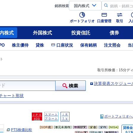
銘柄
検索
ポートフォリオ
口座管理
取引
入
内株式
外国株式
投資信託
債券
PO
株主優待
貸株
口座状況
保有銘柄
注文照会
当
ト
取引所株価：15分デ
決算発表スケジュー
チャート形状
スマート
ＩＲ
ＪＰＸ
ポートフォリオへ
400
アラート
ＴＶ
貸株金
PTS株価比較
0.1