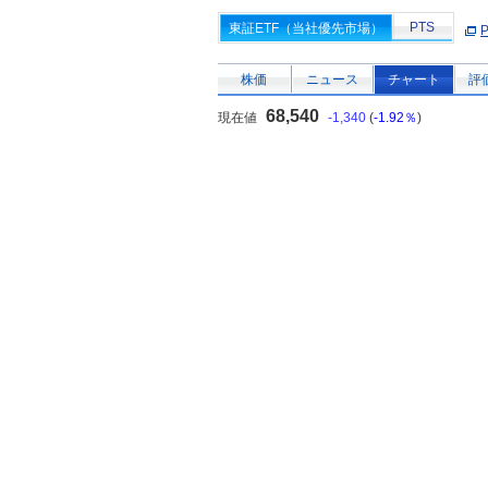
PTS
東証ETF（当社優先市場）
株価
ニュース
チャート
評
68,540
現在値
-1,340
(
-1.92％
)