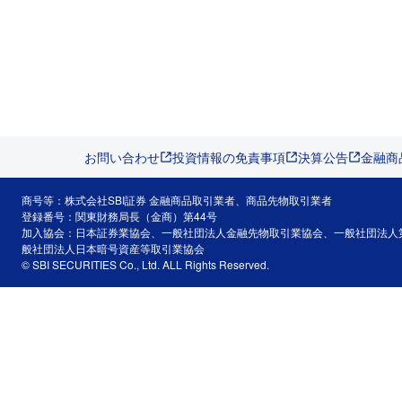
お問い合わせ
投資情報の免責事項
決算公告
金融商
商号等：株式会社SBI証券 金融商品取引業者、商品先物取引業者
登録番号：関東財務局長（金商）第44号
加入協会：日本証券業協会、一般社団法人金融先物取引業協会、一般社団法人
般社団法人日本暗号資産等取引業協会
© SBI SECURITIES Co., Ltd. ALL Rights Reserved.