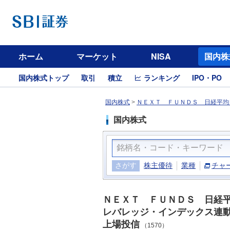
ホーム
マーケット
NISA
国内株
国内株式トップ
取引
積立
ランキング
IPO・PO
国内株式
>
ＮＥＸＴ ＦＵＮＤＳ 日経平均
国内株式
さがす
株主優待
業種
チャ
ＮＥＸＴ ＦＵＮＤＳ 日経
レバレッジ・インデックス連
上場投信
（1570）