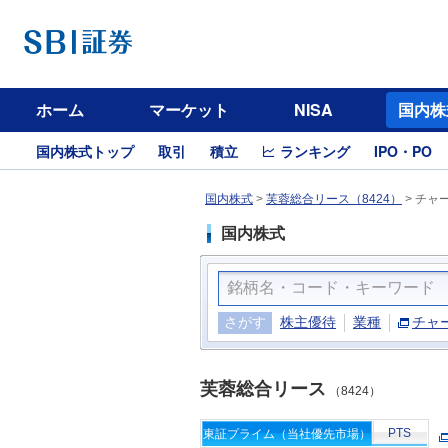
ホーム
マーケット
NISA
国内株
国内株式トップ
取引
積立
ランキング
IPO・PO
国内株式
>
芙蓉総合リース（8424）
>
チャ
国内株式
さがす
株主優待
業種
チャ
芙蓉総合リース
（8424）
PTS
東証プライム（当社優先市場）