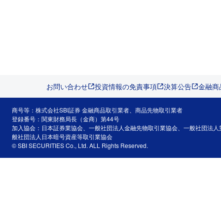
お問い合わせ
投資情報の免責事項
決算公告
金融商
商号等：株式会社SBI証券 金融商品取引業者、商品先物取引業者
登録番号：関東財務局長（金商）第44号
加入協会：日本証券業協会、一般社団法人金融先物取引業協会、一般社団法人
般社団法人日本暗号資産等取引業協会
© SBI SECURITIES Co., Ltd. ALL Rights Reserved.