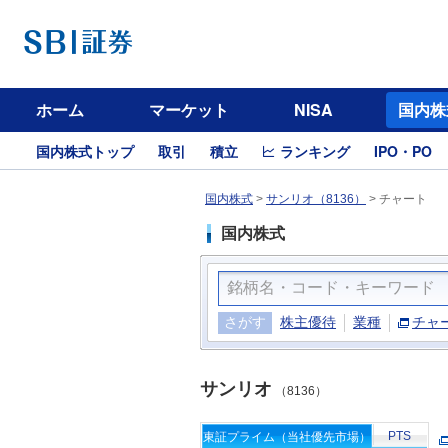
ホーム
マーケット
NISA
国内株
国内株式トップ
取引
積立
ランキング
IPO・PO
国内株式
>
サンリオ（8136）
>
チャート
国内株式
さがす
株主優待
業種
チャ
サンリオ
（8136）
PTS
東証プライム（当社優先市場）