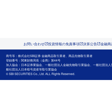
お問い合わせ
投資情報の免責事項
決算公告
金融商
商号等：株式会社SBI証券 金融商品取引業者、商品先物取引業者
登録番号：関東財務局長（金商）第44号
加入協会：日本証券業協会、一般社団法人金融先物取引業協会、一般社団法人
般社団法人日本暗号資産等取引業協会
© SBI SECURITIES Co., Ltd. ALL Rights Reserved.